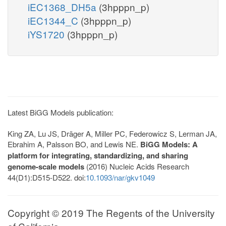
iEC1368_DH5a
(3hpppn_p)
iEC1344_C
(3hpppn_p)
iYS1720
(3hpppn_p)
Latest BiGG Models publication:
King ZA, Lu JS, Dräger A, Miller PC, Federowicz S, Lerman JA,
Ebrahim A, Palsson BO, and Lewis NE.
BiGG Models: A
platform for integrating, standardizing, and sharing
genome-scale models
(2016) Nucleic Acids Research
44(D1):D515-D522. doi:
10.1093/nar/gkv1049
Copyright © 2019 The Regents of the University