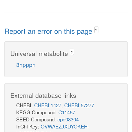
Report an error on this page
?
Universal metabolite
?
3hpppn
External database links
CHEBI:
CHEBI:1427
,
CHEBI:57277
KEGG Compound:
C11457
SEED Compound:
cpd08304
InChI Key:
QVWAEZJXDYOKEH-