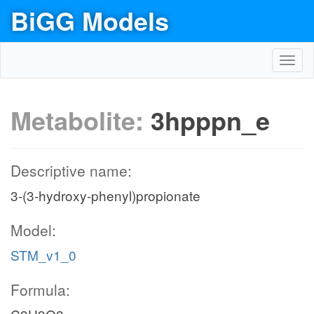
BiGG Models
Toggl
navig
Metabolite:
3hpppn_e
Descriptive name:
3-(3-hydroxy-phenyl)propionate
Model:
STM_v1_0
Formula: