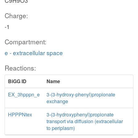
C9H9O3
Charge:
-1
Compartment:
e - extracellular space
Reactions:
BiGG ID
Name
EX_3hpppn_e
3-(3-hydroxy-phenyl)propionate
exchange
HPPPNtex
3-(3-hydroxyphenyl)propionate
transport via diffusion (extracellular
to periplasm)