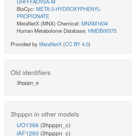
UHFFFAOYSA-M
BioCyc:
META:3-HYDROXYPHENYL-
PROPIONATE
MetaNetX (MNX) Chemical:
MNXM1634
Human Metabolome Database:
HMDB00375
Provided by
MetaNetX
(
CC BY 4.0
)
Old identifiers
3hpppn_e
3hpppn in other models
iJO1366
(3hpppn_c)
iAF1260
(3hpppn_c)