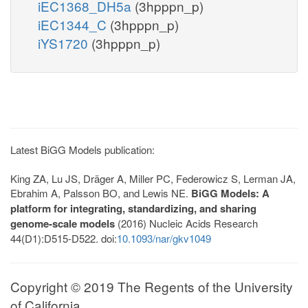
iEC1368_DH5a
(3hpppn_p)
iEC1344_C
(3hpppn_p)
iYS1720
(3hpppn_p)
Latest BiGG Models publication:
King ZA, Lu JS, Dräger A, Miller PC, Federowicz S, Lerman JA,
Ebrahim A, Palsson BO, and Lewis NE.
BiGG Models: A
platform for integrating, standardizing, and sharing
genome-scale models
(2016) Nucleic Acids Research
44(D1):D515-D522. doi:
10.1093/nar/gkv1049
Copyright © 2019 The Regents of the University
of California.