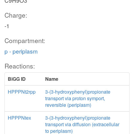
C9H9O3
Charge:
-1
Compartment:
p - periplasm
Reactions:
BiGG ID
Name
HPPPNt2rpp
3-(3-hydroxyphenyl)propionate
transport via proton symport,
reversible (periplasm)
HPPPNtex
3-(3-hydroxyphenyl)propionate
transport via diffusion (extracellular
to periplasm)