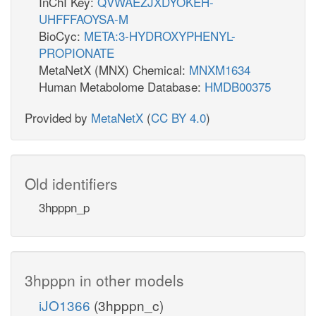
InChI Key:
QVWAEZJXDYOKEH-
UHFFFAOYSA-M
BioCyc:
META:3-HYDROXYPHENYL-
PROPIONATE
MetaNetX (MNX) Chemical:
MNXM1634
Human Metabolome Database:
HMDB00375
Provided by
MetaNetX
(
CC BY 4.0
)
Old identifiers
3hpppn_p
3hpppn in other models
iJO1366
(3hpppn_c)