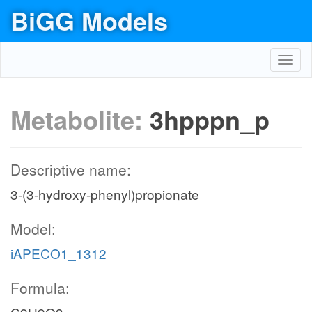
BiGG Models
Toggl
navig
Metabolite:
3hpppn_p
Descriptive name:
3-(3-hydroxy-phenyl)propionate
Model:
iAPECO1_1312
Formula: