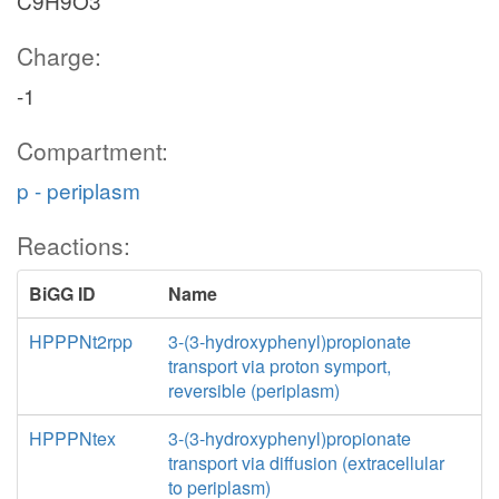
C9H9O3
Charge:
-1
Compartment:
p - periplasm
Reactions:
BiGG ID
Name
HPPPNt2rpp
3-(3-hydroxyphenyl)propionate
transport via proton symport,
reversible (periplasm)
HPPPNtex
3-(3-hydroxyphenyl)propionate
transport via diffusion (extracellular
to periplasm)