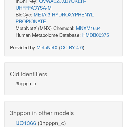
InChI Key:
QVWAEZJXDYOKEH-
UHFFFAOYSA-M
BioCyc:
META:3-HYDROXYPHENYL-
PROPIONATE
MetaNetX (MNX) Chemical:
MNXM1634
Human Metabolome Database:
HMDB00375
Provided by
MetaNetX
(
CC BY 4.0
)
Old identifiers
3hpppn_p
3hpppn in other models
iJO1366
(3hpppn_c)