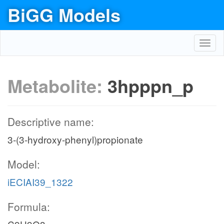
BiGG Models
Toggl
navig
Metabolite:
3hpppn_p
Descriptive name:
3-(3-hydroxy-phenyl)propionate
Model:
iECIAI39_1322
Formula: