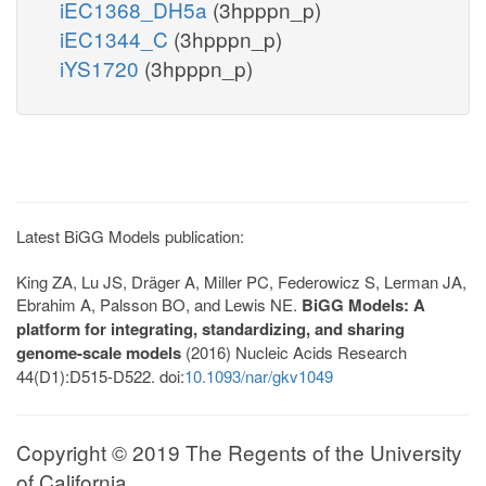
iEC1368_DH5a
(3hpppn_p)
iEC1344_C
(3hpppn_p)
iYS1720
(3hpppn_p)
Latest BiGG Models publication:
King ZA, Lu JS, Dräger A, Miller PC, Federowicz S, Lerman JA,
Ebrahim A, Palsson BO, and Lewis NE.
BiGG Models: A
platform for integrating, standardizing, and sharing
genome-scale models
(2016) Nucleic Acids Research
44(D1):D515-D522. doi:
10.1093/nar/gkv1049
Copyright © 2019 The Regents of the University
of California.