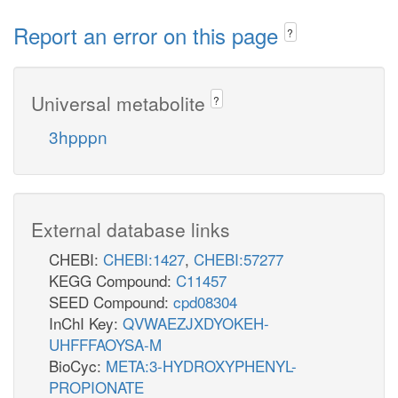
Report an error on this page
?
Universal metabolite
?
3hpppn
External database links
CHEBI:
CHEBI:1427
,
CHEBI:57277
KEGG Compound:
C11457
SEED Compound:
cpd08304
InChI Key:
QVWAEZJXDYOKEH-
UHFFFAOYSA-M
BioCyc:
META:3-HYDROXYPHENYL-
PROPIONATE