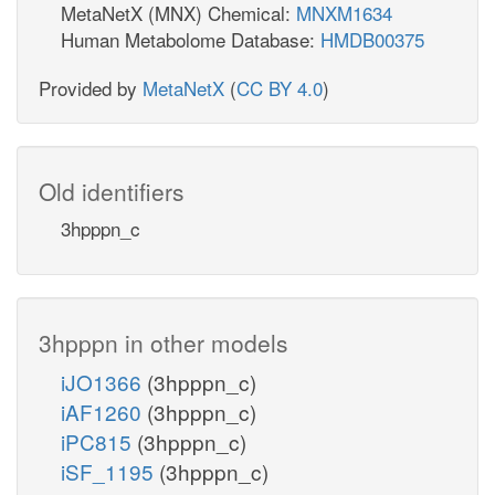
MetaNetX (MNX) Chemical:
MNXM1634
Human Metabolome Database:
HMDB00375
Provided by
MetaNetX
(
CC BY 4.0
)
Old identifiers
3hpppn_c
3hpppn in other models
iJO1366
(3hpppn_c)
iAF1260
(3hpppn_c)
iPC815
(3hpppn_c)
iSF_1195
(3hpppn_c)