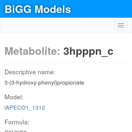
BiGG Models
Toggl
navig
Metabolite:
3hpppn_c
Descriptive name:
3-(3-hydroxy-phenyl)propionate
Model:
iAPECO1_1312
Formula: