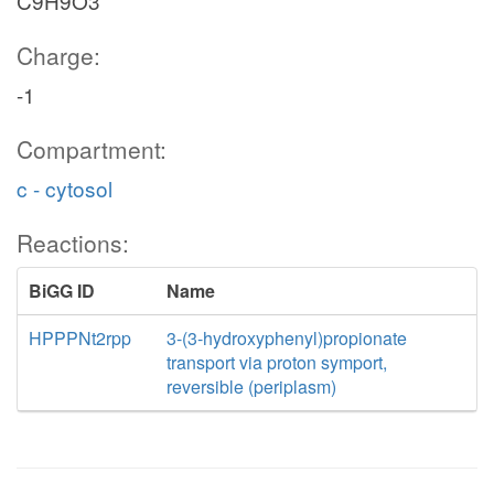
C9H9O3
Charge:
-1
Compartment:
c - cytosol
Reactions:
BiGG ID
Name
HPPPNt2rpp
3-(3-hydroxyphenyl)propionate
transport via proton symport,
reversible (periplasm)