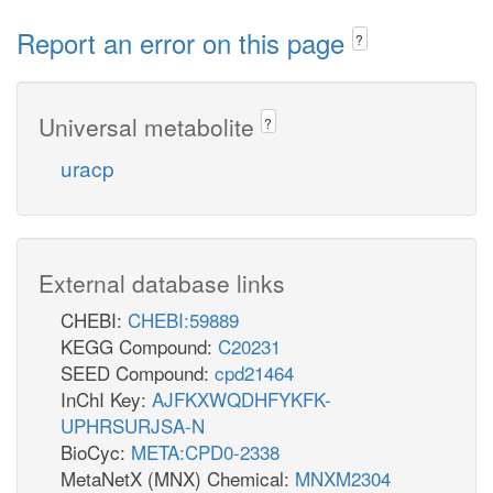
Report an error on this page
?
Universal metabolite
?
uracp
External database links
CHEBI:
CHEBI:59889
KEGG Compound:
C20231
SEED Compound:
cpd21464
InChI Key:
AJFKXWQDHFYKFK-
UPHRSURJSA-N
BioCyc:
META:CPD0-2338
MetaNetX (MNX) Chemical:
MNXM2304