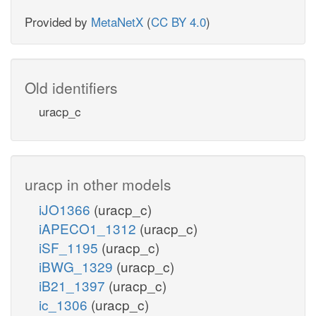
Provided by
MetaNetX
(
CC BY 4.0
)
Old identifiers
uracp_c
uracp in other models
iJO1366
(uracp_c)
iAPECO1_1312
(uracp_c)
iSF_1195
(uracp_c)
iBWG_1329
(uracp_c)
iB21_1397
(uracp_c)
ic_1306
(uracp_c)