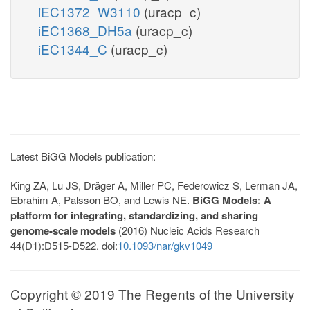
iEC1372_W3110
(uracp_c)
iEC1368_DH5a
(uracp_c)
iEC1344_C
(uracp_c)
Latest BiGG Models publication:
King ZA, Lu JS, Dräger A, Miller PC, Federowicz S, Lerman JA,
Ebrahim A, Palsson BO, and Lewis NE.
BiGG Models: A
platform for integrating, standardizing, and sharing
genome-scale models
(2016) Nucleic Acids Research
44(D1):D515-D522. doi:
10.1093/nar/gkv1049
Copyright © 2019 The Regents of the University