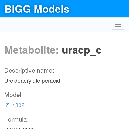
BiGG Models
Toggl
navig
Metabolite:
uracp_c
Descriptive name:
Ureidoacrylate peracid
Model:
iZ_1308
Formula: