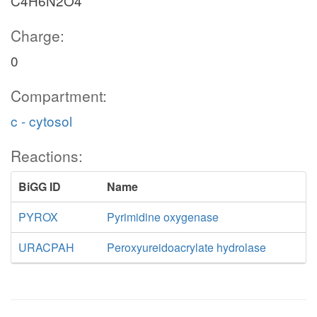
C4H6N2O4
Charge:
0
Compartment:
c - cytosol
Reactions:
BiGG ID
Name
PYROX
Pyrimidine oxygenase
URACPAH
Peroxyureidoacrylate hydrolase