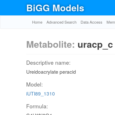
BiGG Models
Home
Advanced Search
Data Access
Memo
Metabolite:
uracp_c
Descriptive name:
Ureidoacrylate peracid
Model:
iUTI89_1310
Formula: