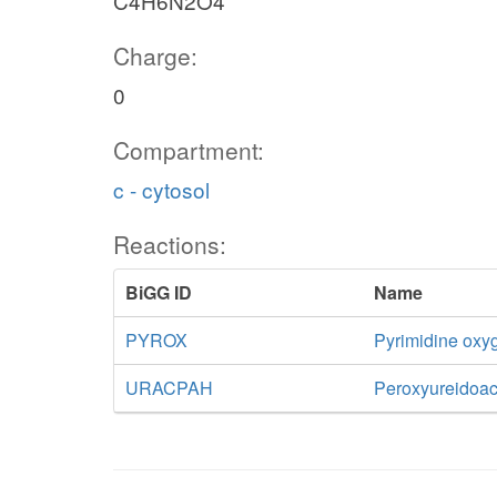
C4H6N2O4
Charge:
0
Compartment:
c - cytosol
Reactions:
BiGG ID
Name
PYROX
Pyrimidine oxy
URACPAH
Peroxyureidoac