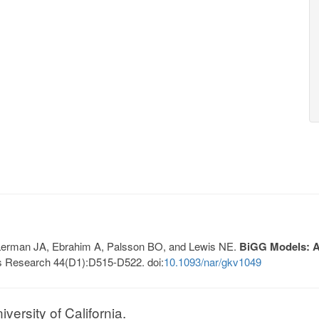
, Lerman JA, Ebrahim A, Palsson BO, and Lewis NE.
BiGG Models: A 
s Research 44(D1):D515-D522. doi:
10.1093/nar/gkv1049
ersity of California.