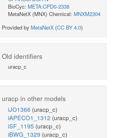
BioCyc:
META:CPD0-2338
MetaNetX (MNX) Chemical:
MNXM2304
Provided by
MetaNetX
(
CC BY 4.0
)
Old identifiers
uracp_c
uracp in other models
iJO1366
(uracp_c)
iAPECO1_1312
(uracp_c)
iSF_1195
(uracp_c)
iBWG_1329
(uracp_c)