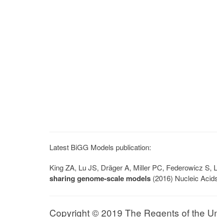
Latest BiGG Models publication:
King ZA, Lu JS, Dräger A, Miller PC, Federowicz S
sharing genome-scale models
(2016) Nucleic Acid
Copyright © 2019 The Regents of the Univ