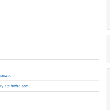
genase
rylate hydrolase