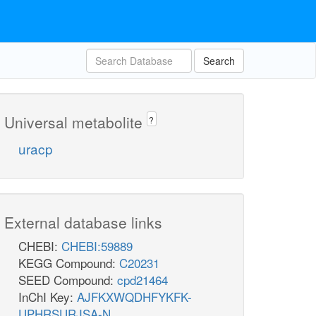
Search
Universal metabolite
?
uracp
External database links
CHEBI:
CHEBI:59889
KEGG Compound:
C20231
SEED Compound:
cpd21464
InChI Key:
AJFKXWQDHFYKFK-
UPHRSURJSA-N