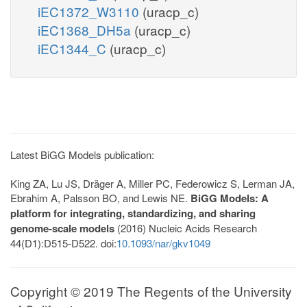
iEC1372_W3110
(uracp_c)
iEC1368_DH5a
(uracp_c)
iEC1344_C
(uracp_c)
Latest BiGG Models publication:
King ZA, Lu JS, Dräger A, Miller PC, Federowicz S, Lerman JA,
Ebrahim A, Palsson BO, and Lewis NE.
BiGG Models: A
platform for integrating, standardizing, and sharing
genome-scale models
(2016) Nucleic Acids Research
44(D1):D515-D522. doi:
10.1093/nar/gkv1049
Copyright © 2019 The Regents of the University