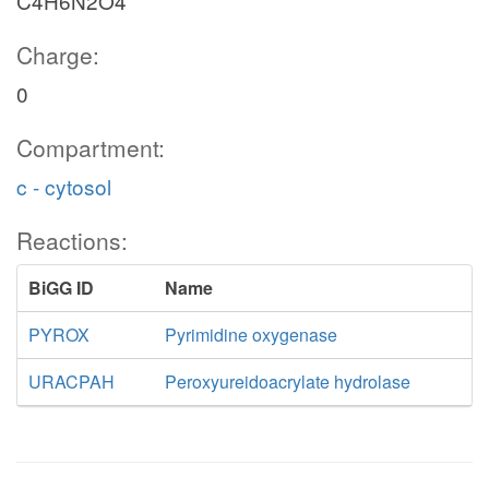
C4H6N2O4
Charge:
0
Compartment:
c - cytosol
Reactions:
BiGG ID
Name
PYROX
Pyrimidine oxygenase
URACPAH
Peroxyureidoacrylate hydrolase