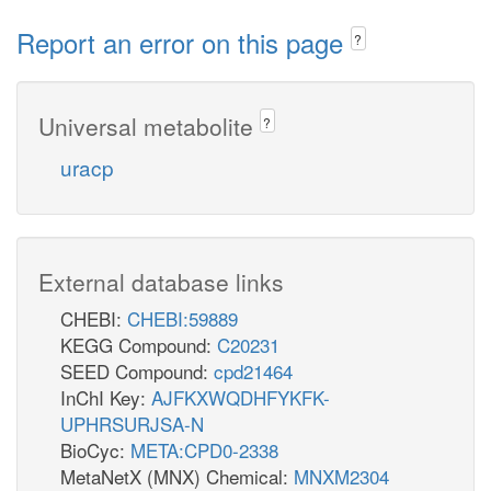
Report an error on this page
?
Universal metabolite
?
uracp
External database links
CHEBI:
CHEBI:59889
KEGG Compound:
C20231
SEED Compound:
cpd21464
InChI Key:
AJFKXWQDHFYKFK-
UPHRSURJSA-N
BioCyc:
META:CPD0-2338
MetaNetX (MNX) Chemical:
MNXM2304