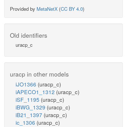
Provided by
MetaNetX
(
CC BY 4.0
)
Old identifiers
uracp_c
uracp in other models
iJO1366
(uracp_c)
iAPECO1_1312
(uracp_c)
iSF_1195
(uracp_c)
iBWG_1329
(uracp_c)
iB21_1397
(uracp_c)
ic_1306
(uracp_c)