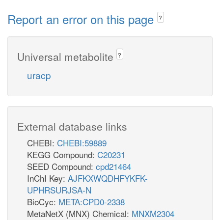
Report an error on this page
?
Universal metabolite
?
uracp
External database links
CHEBI:
CHEBI:59889
KEGG Compound:
C20231
SEED Compound:
cpd21464
InChI Key:
AJFKXWQDHFYKFK-
UPHRSURJSA-N
BioCyc:
META:CPD0-2338
MetaNetX (MNX) Chemical:
MNXM2304