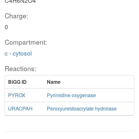
C4H6N2O4
Charge:
0
Compartment:
c - cytosol
Reactions:
BiGG ID
Name
PYROX
Pyrimidine oxygenase
URACPAH
Peroxyureidoacrylate hydrolase