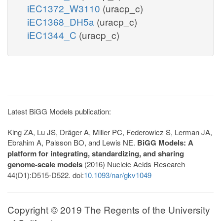
iEC1372_W3110
(uracp_c)
iEC1368_DH5a
(uracp_c)
iEC1344_C
(uracp_c)
Latest BiGG Models publication:
King ZA, Lu JS, Dräger A, Miller PC, Federowicz S, Lerman JA,
Ebrahim A, Palsson BO, and Lewis NE.
BiGG Models: A
platform for integrating, standardizing, and sharing
genome-scale models
(2016) Nucleic Acids Research
44(D1):D515-D522. doi:
10.1093/nar/gkv1049
Copyright © 2019 The Regents of the University