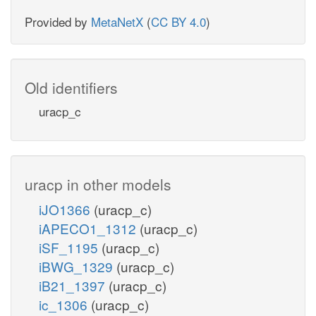
Provided by
MetaNetX
(
CC BY 4.0
)
Old identifiers
uracp_c
uracp in other models
iJO1366
(uracp_c)
iAPECO1_1312
(uracp_c)
iSF_1195
(uracp_c)
iBWG_1329
(uracp_c)
iB21_1397
(uracp_c)
ic_1306
(uracp_c)