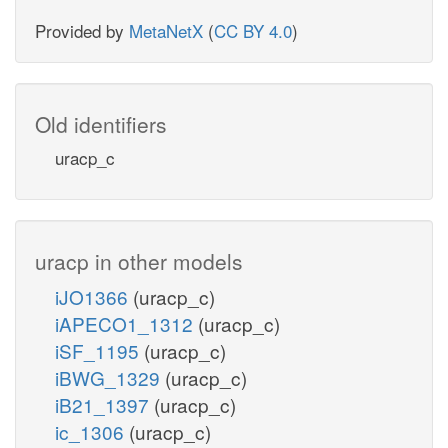
Provided by
MetaNetX
(
CC BY 4.0
)
Old identifiers
uracp_c
uracp in other models
iJO1366
(uracp_c)
iAPECO1_1312
(uracp_c)
iSF_1195
(uracp_c)
iBWG_1329
(uracp_c)
iB21_1397
(uracp_c)
ic_1306
(uracp_c)