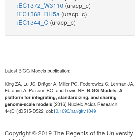
iEC1372_W3110
(uracp_c)
iEC1368_DH5a
(uracp_c)
iEC1344_C
(uracp_c)
Latest BiGG Models publication:
King ZA, Lu JS, Dräger A, Miller PC, Federowicz S, Lerman JA,
Ebrahim A, Palsson BO, and Lewis NE.
BiGG Models: A
platform for integrating, standardizing, and sharing
genome-scale models
(2016) Nucleic Acids Research
44(D1):D515-D522. doi:
10.1093/nar/gkv1049
Copyright © 2019 The Regents of the University