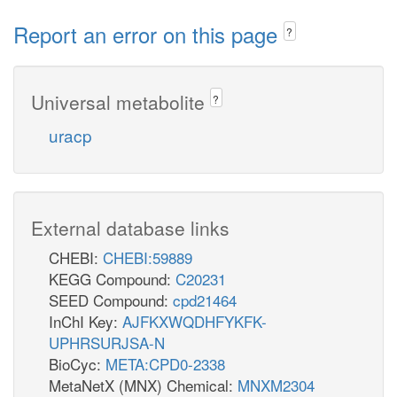
Report an error on this page
?
Universal metabolite
?
uracp
External database links
CHEBI:
CHEBI:59889
KEGG Compound:
C20231
SEED Compound:
cpd21464
InChI Key:
AJFKXWQDHFYKFK-
UPHRSURJSA-N
BioCyc:
META:CPD0-2338
MetaNetX (MNX) Chemical:
MNXM2304