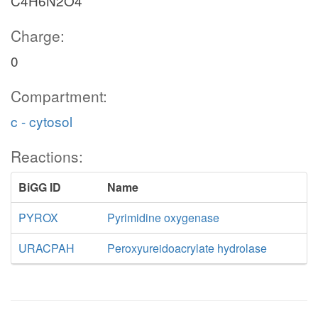
C4H6N2O4
Charge:
0
Compartment:
c - cytosol
Reactions:
BiGG ID
Name
PYROX
Pyrimidine oxygenase
URACPAH
Peroxyureidoacrylate hydrolase