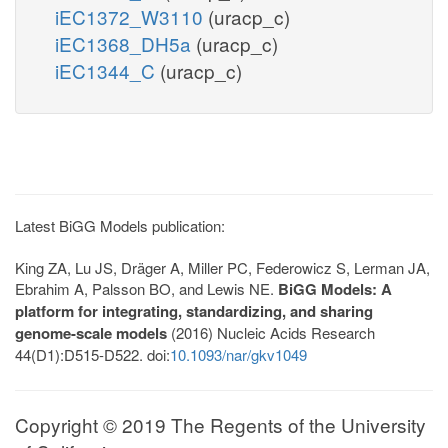
iEC1372_W3110
(uracp_c)
iEC1368_DH5a
(uracp_c)
iEC1344_C
(uracp_c)
Latest BiGG Models publication:
King ZA, Lu JS, Dräger A, Miller PC, Federowicz S, Lerman JA,
Ebrahim A, Palsson BO, and Lewis NE.
BiGG Models: A
platform for integrating, standardizing, and sharing
genome-scale models
(2016) Nucleic Acids Research
44(D1):D515-D522. doi:
10.1093/nar/gkv1049
Copyright © 2019 The Regents of the University