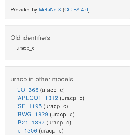
Provided by
MetaNetX
(
CC BY 4.0
)
Old identifiers
uracp_c
uracp in other models
iJO1366
(uracp_c)
iAPECO1_1312
(uracp_c)
iSF_1195
(uracp_c)
iBWG_1329
(uracp_c)
iB21_1397
(uracp_c)
ic_1306
(uracp_c)