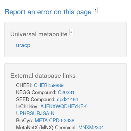
Report an error on this page
?
Universal metabolite
?
uracp
External database links
CHEBI:
CHEBI:59889
KEGG Compound:
C20231
SEED Compound:
cpd21464
InChI Key:
AJFKXWQDHFYKFK-
UPHRSURJSA-N
BioCyc:
META:CPD0-2338
MetaNetX (MNX) Chemical:
MNXM2304