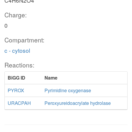
C4H6N2O4
Charge:
0
Compartment:
c - cytosol
Reactions:
BiGG ID
Name
PYROX
Pyrimidine oxygenase
URACPAH
Peroxyureidoacrylate hydrolase