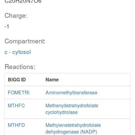
C20H20N7O6
Charge:
-1
Compartment:
c - cytosol
Reactions:
BiGG ID
Name
FOMETRi
Aminomethyltransferase
MTHFC
Methenyltetrahydrofolate
cyclohydrolase
MTHFD
Methylenetetrahydrofolate
dehydrogenase (NADP)