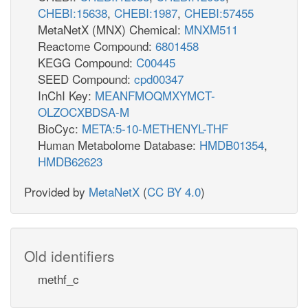
CHEBI:15638
,
CHEBI:1987
,
CHEBI:57455
MetaNetX (MNX) Chemical:
MNXM511
Reactome Compound:
6801458
KEGG Compound:
C00445
SEED Compound:
cpd00347
InChI Key:
MEANFMOQMXYMCT-
OLZOCXBDSA-M
BioCyc:
META:5-10-METHENYL-THF
Human Metabolome Database:
HMDB01354
,
HMDB62623
Provided by
MetaNetX
(
CC BY 4.0
)
Old identifiers
methf_c