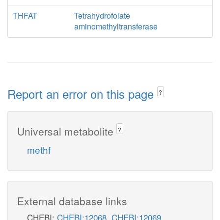
THFAT
Tetrahydrofolate
aminomethyltransferase
Report an error on this page
?
Universal metabolite
?
methf
External database links
CHEBI:
CHEBI:12068
,
CHEBI:12069
,