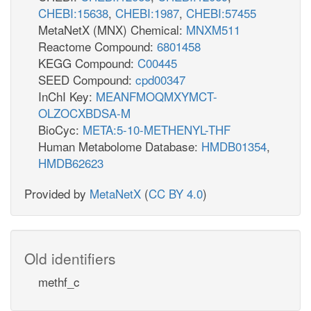
CHEBI:15638
,
CHEBI:1987
,
CHEBI:57455
MetaNetX (MNX) Chemical:
MNXM511
Reactome Compound:
6801458
KEGG Compound:
C00445
SEED Compound:
cpd00347
InChI Key:
MEANFMOQMXYMCT-
OLZOCXBDSA-M
BioCyc:
META:5-10-METHENYL-THF
Human Metabolome Database:
HMDB01354
,
HMDB62623
Provided by
MetaNetX
(
CC BY 4.0
)
Old identifiers
methf_c