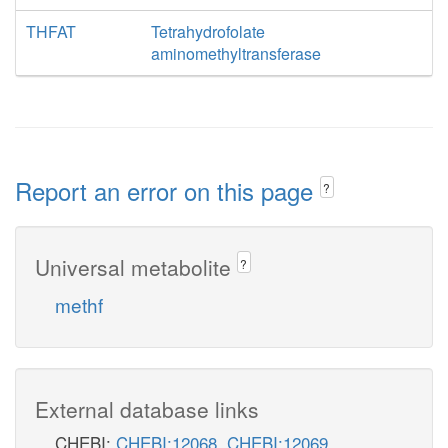
THFAT
Tetrahydrofolate
aminomethyltransferase
Report an error on this page
?
Universal metabolite
?
methf
External database links
CHEBI:
CHEBI:12068
,
CHEBI:12069
,