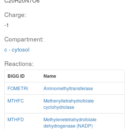
C20H20N7O6
Charge:
-1
Compartment:
c - cytosol
Reactions:
BiGG ID
Name
FOMETRi
Aminomethyltransferase
MTHFC
Methenyltetrahydrofolate
cyclohydrolase
MTHFD
Methylenetetrahydrofolate
dehydrogenase (NADP)