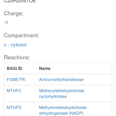
C20H20N7O6
Charge:
-1
Compartment:
c - cytosol
Reactions:
BiGG ID
Name
FOMETRi
Aminomethyltransferase
MTHFC
Methenyltetrahydrofolate
cyclohydrolase
MTHFD
Methylenetetrahydrofolate
dehydrogenase (NADP)