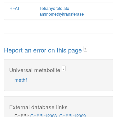
THFAT
Tetrahydrofolate
aminomethyltransferase
Report an error on this page
?
Universal metabolite
?
methf
External database links
CHEBI:
CHEBI:12068
,
CHEBI:12069
,