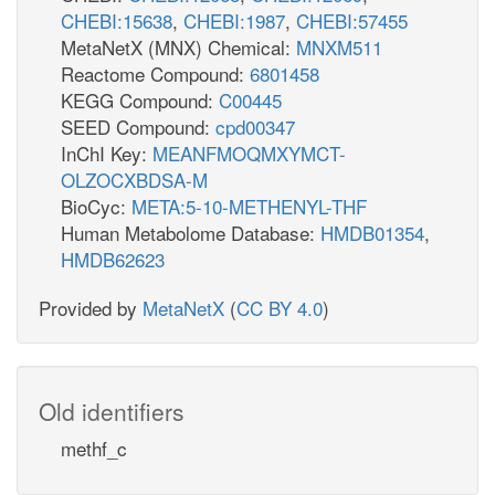
CHEBI:15638
,
CHEBI:1987
,
CHEBI:57455
MetaNetX (MNX) Chemical:
MNXM511
Reactome Compound:
6801458
KEGG Compound:
C00445
SEED Compound:
cpd00347
InChI Key:
MEANFMOQMXYMCT-
OLZOCXBDSA-M
BioCyc:
META:5-10-METHENYL-THF
Human Metabolome Database:
HMDB01354
,
HMDB62623
Provided by
MetaNetX
(
CC BY 4.0
)
Old identifiers
methf_c