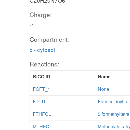
C20H20N7O6
Charge:
-1
Compartment:
c - cytosol
Reactions:
BiGG ID
Name
FGFT_1
None
FTCD
Formimidoyltra
FTHFCL
5 formethyltetra
MTHFC
Methenyltetrahy