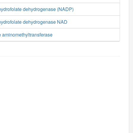
hydrofolate dehydrogenase (NADP)
hydrofolate dehydrogenase NAD
te aminomethyltransferase