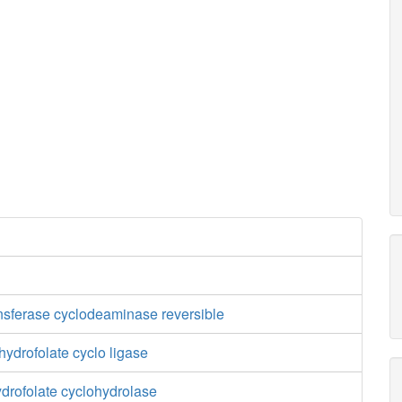
nsferase cyclodeaminase reversible
hydrofolate cyclo ligase
drofolate cyclohydrolase