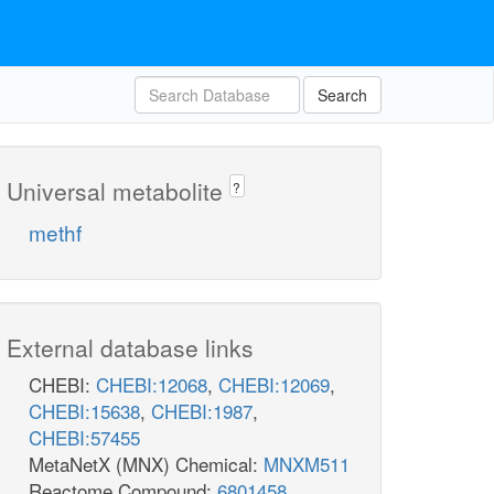
Search
Universal metabolite
?
methf
External database links
CHEBI:
CHEBI:12068
,
CHEBI:12069
,
CHEBI:15638
,
CHEBI:1987
,
CHEBI:57455
MetaNetX (MNX) Chemical:
MNXM511
Reactome Compound:
6801458