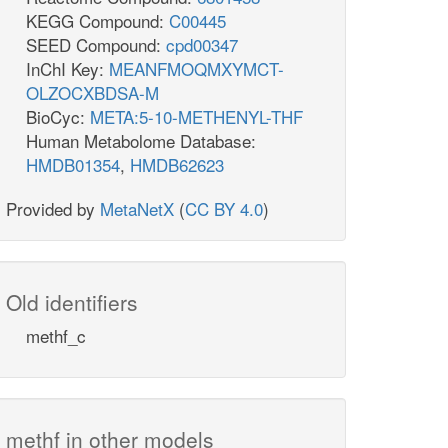
KEGG Compound:
C00445
SEED Compound:
cpd00347
InChI Key:
MEANFMOQMXYMCT-
OLZOCXBDSA-M
BioCyc:
META:5-10-METHENYL-THF
Human Metabolome Database:
HMDB01354
,
HMDB62623
Provided by
MetaNetX
(
CC BY 4.0
)
Old identifiers
methf_c
methf in other models