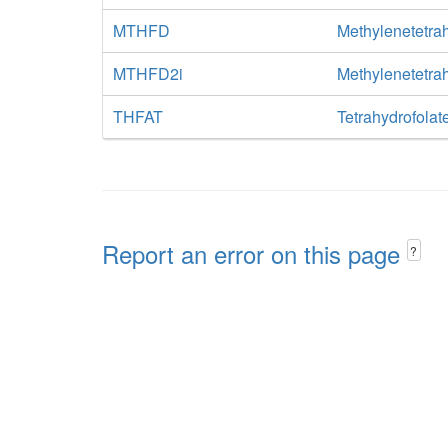
MTHFD
Methylenetetra
MTHFD2i
Methylenetetra
THFAT
Tetrahydrofola
Report an error on this page
?