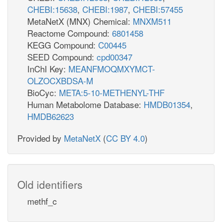
CHEBI:15638
,
CHEBI:1987
,
CHEBI:57455
MetaNetX (MNX) Chemical:
MNXM511
Reactome Compound:
6801458
KEGG Compound:
C00445
SEED Compound:
cpd00347
InChI Key:
MEANFMOQMXYMCT-
OLZOCXBDSA-M
BioCyc:
META:5-10-METHENYL-THF
Human Metabolome Database:
HMDB01354
,
HMDB62623
Provided by
MetaNetX
(
CC BY 4.0
)
Old identifiers
methf_c