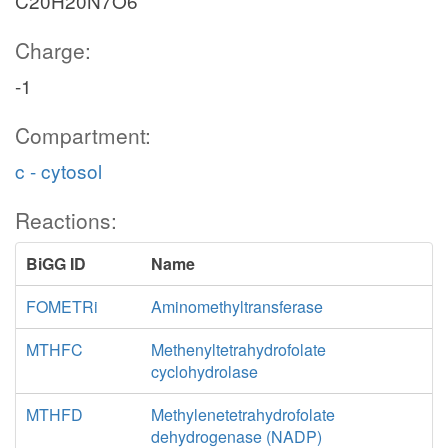
C20H20N7O6
Charge:
-1
Compartment:
c - cytosol
Reactions:
BiGG ID
Name
FOMETRi
Aminomethyltransferase
MTHFC
Methenyltetrahydrofolate
cyclohydrolase
MTHFD
Methylenetetrahydrofolate
dehydrogenase (NADP)