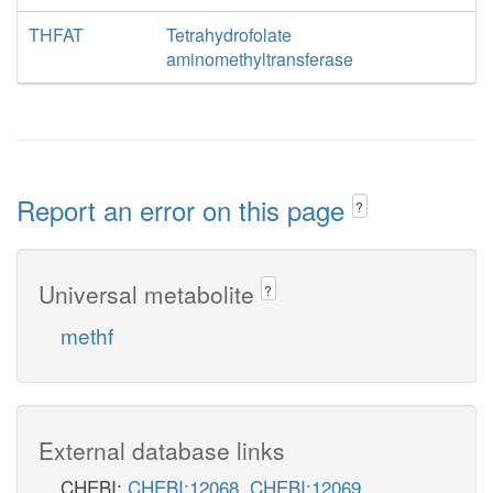
THFAT
Tetrahydrofolate
aminomethyltransferase
Report an error on this page
?
Universal metabolite
?
methf
External database links
CHEBI:
CHEBI:12068
,
CHEBI:12069
,