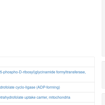
5-phospho-D-ribosyl)glycinamide formyltransferase,
drofolate cyclo-ligase (ADP-forming)
trahydrofolate uptake carrier, mitochondria