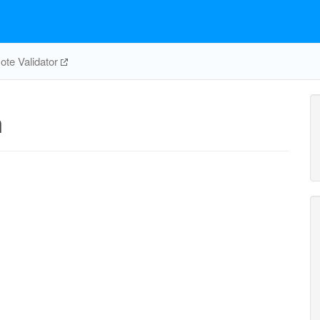
te Validator
m