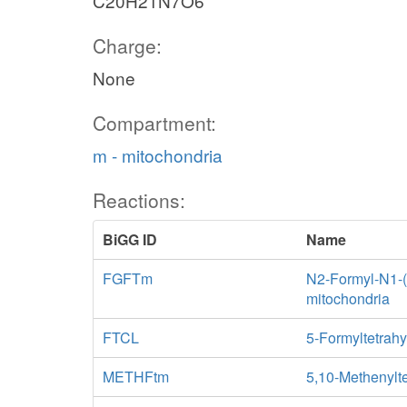
C20H21N7O6
Charge:
None
Compartment:
m - mitochondria
Reactions:
BiGG ID
Name
FGFTm
N2-Formyl-N1-(
mitochondria
FTCL
5-Formyltetrahy
METHFtm
5,10-Methenylte