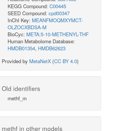
KEGG Compound:
C00445
SEED Compound:
cpd00347
InChI Key:
MEANFMOQMXYMCT-
OLZOCXBDSA-M
BioCyc:
META:5-10-METHENYL-THF
Human Metabolome Database:
HMDB01354
,
HMDB62623
Provided by
MetaNetX
(
CC BY 4.0
)
Old identifiers
methf_m
methf in other models