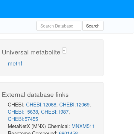
Search
Universal metabolite
?
methf
External database links
CHEBI:
CHEBI:12068
,
CHEBI:12069
,
CHEBI:15638
,
CHEBI:1987
,
CHEBI:57455
MetaNetX (MNX) Chemical:
MNXM511
Reactome Compound:
6801458