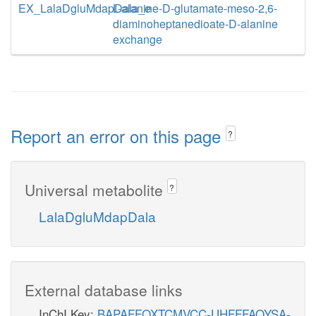
EX_LalaDgluMdapDala_e
L-alanine-D-glutamate-meso-2,6-
diaminoheptanedioate-D-alanine
exchange
Report an error on this page
?
Universal metabolite
?
LalaDgluMdapDala
External database links
InChI Key:
BAPAFFOXTCMVCC-UHFFFAOYSA-