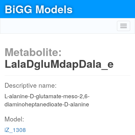
BiGG Models
Toggl
navig
Metabolite:
LalaDgluMdapDala_e
Descriptive name:
L-alanine-D-glutamate-meso-2,6-
diaminoheptanedioate-D-alanine
Model:
iZ_1308