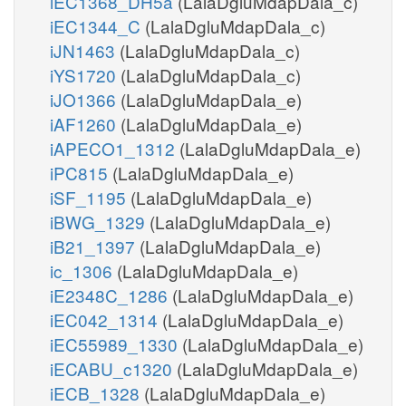
iEC1368_DH5a
(LalaDgluMdapDala_c)
iEC1344_C
(LalaDgluMdapDala_c)
iJN1463
(LalaDgluMdapDala_c)
iYS1720
(LalaDgluMdapDala_c)
iJO1366
(LalaDgluMdapDala_e)
iAF1260
(LalaDgluMdapDala_e)
iAPECO1_1312
(LalaDgluMdapDala_e)
iPC815
(LalaDgluMdapDala_e)
iSF_1195
(LalaDgluMdapDala_e)
iBWG_1329
(LalaDgluMdapDala_e)
iB21_1397
(LalaDgluMdapDala_e)
ic_1306
(LalaDgluMdapDala_e)
iE2348C_1286
(LalaDgluMdapDala_e)
iEC042_1314
(LalaDgluMdapDala_e)
iEC55989_1330
(LalaDgluMdapDala_e)
iECABU_c1320
(LalaDgluMdapDala_e)
iECB_1328
(LalaDgluMdapDala_e)