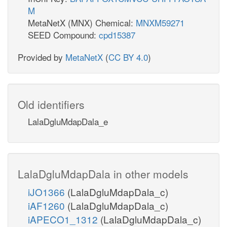
M
MetaNetX (MNX) Chemical:
MNXM59271
SEED Compound:
cpd15387
Provided by
MetaNetX
(
CC BY 4.0
)
Old identifiers
LalaDgluMdapDala_e
LalaDgluMdapDala in other models
iJO1366
(LalaDgluMdapDala_c)
iAF1260
(LalaDgluMdapDala_c)
iAPECO1_1312
(LalaDgluMdapDala_c)