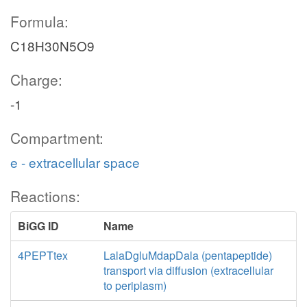
Formula:
C18H30N5O9
Charge:
-1
Compartment:
e - extracellular space
Reactions:
BiGG ID
Name
4PEPTtex
LalaDgluMdapDala (pentapeptide)
transport via diffusion (extracellular
to periplasm)