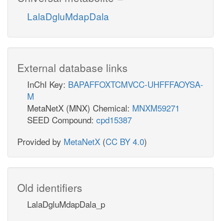
LalaDgluMdapDala
External database links
InChI Key:
BAPAFFOXTCMVCC-UHFFFAOYSA-
M
MetaNetX (MNX) Chemical:
MNXM59271
SEED Compound:
cpd15387
Provided by
MetaNetX
(
CC BY 4.0
)
Old identifiers
LalaDgluMdapDala_p