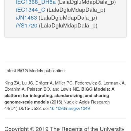
iEC1368_DH5a
(LalaDgluMdapDala_p)
iEC1344_C
(LalaDgluMdapDala_p)
iJN1463
(LalaDgluMdapDala_p)
iYS1720
(LalaDgluMdapDala_p)
Latest BiGG Models publication:
King ZA, Lu JS, Dräger A, Miller PC, Federowicz S, Lerman JA,
Ebrahim A, Palsson BO, and Lewis NE.
BiGG Models: A
platform for integrating, standardizing, and sharing
genome-scale models
(2016) Nucleic Acids Research
44(D1):D515-D522. doi:
10.1093/nar/gkv1049
Copyright © 2019 The Regents of the University