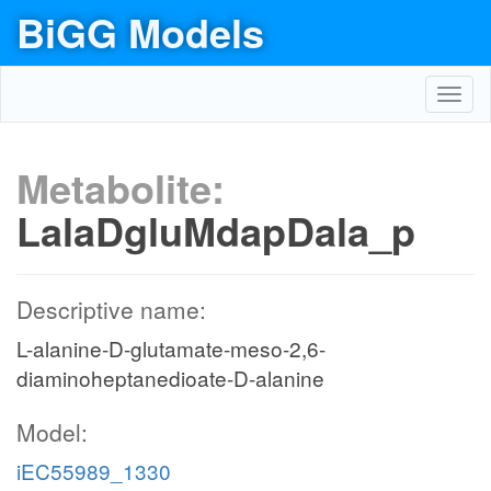
BiGG Models
Toggl
navig
Metabolite:
LalaDgluMdapDala_p
Descriptive name:
L-alanine-D-glutamate-meso-2,6-
diaminoheptanedioate-D-alanine
Model:
iEC55989_1330