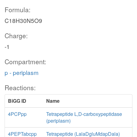
Formula:
C18H30N5O9
Charge:
-1
Compartment:
p - periplasm
Reactions:
BiGG ID
Name
4PCPpp
Tetrapeptide L,D-carboxypeptidase
(periplasm)
4PEPTabcpp
Tetrapeptide (LalaDgluMdapDala)