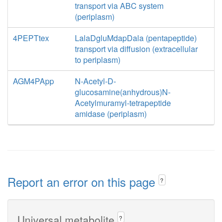
transport via ABC system
(periplasm)
4PEPTtex
LalaDgluMdapDala (pentapeptide)
transport via diffusion (extracellular
to periplasm)
AGM4PApp
N-Acetyl-D-
glucosamine(anhydrous)N-
Acetylmuramyl-tetrapeptide
amidase (periplasm)
Report an error on this page
?
Universal metabolite
?