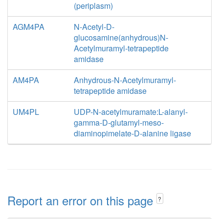
(periplasm)
AGM4PA
N-Acetyl-D-
glucosamine(anhydrous)N-
Acetylmuramyl-tetrapeptide
amidase
AM4PA
Anhydrous-N-Acetylmuramyl-
tetrapeptide amidase
UM4PL
UDP-N-acetylmuramate:L-alanyl-
gamma-D-glutamyl-meso-
diaminopimelate-D-alanine ligase
Report an error on this page
?