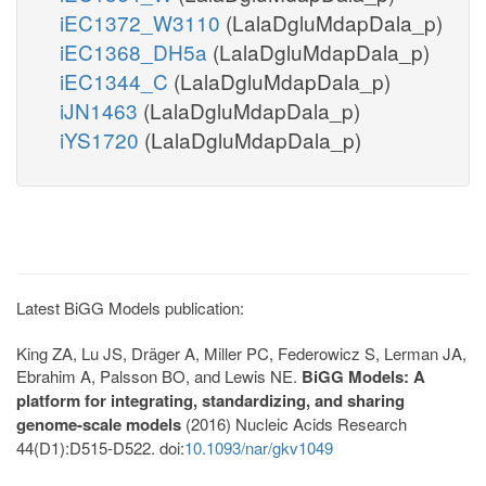
iEC1372_W3110
(LalaDgluMdapDala_p)
iEC1368_DH5a
(LalaDgluMdapDala_p)
iEC1344_C
(LalaDgluMdapDala_p)
iJN1463
(LalaDgluMdapDala_p)
iYS1720
(LalaDgluMdapDala_p)
Latest BiGG Models publication:
King ZA, Lu JS, Dräger A, Miller PC, Federowicz S, Lerman JA,
Ebrahim A, Palsson BO, and Lewis NE.
BiGG Models: A
platform for integrating, standardizing, and sharing
genome-scale models
(2016) Nucleic Acids Research
44(D1):D515-D522. doi:
10.1093/nar/gkv1049