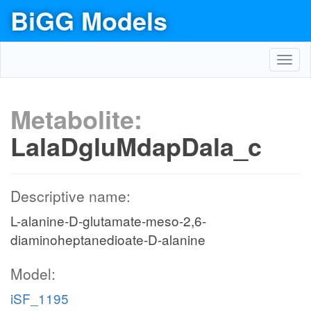
BiGG Models
Toggl
navig
Metabolite:
LalaDgluMdapDala_c
Descriptive name:
L-alanine-D-glutamate-meso-2,6-
diaminoheptanedioate-D-alanine
Model:
iSF_1195