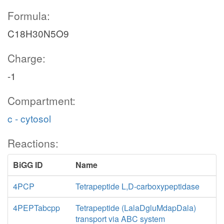
Formula:
C18H30N5O9
Charge:
-1
Compartment:
c - cytosol
Reactions:
BiGG ID
Name
4PCP
Tetrapeptide L,D-carboxypeptidase
4PEPTabcpp
Tetrapeptide (LalaDgluMdapDala)
transport via ABC system