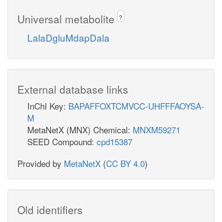
Universal metabolite
?
LalaDgluMdapDala
External database links
InChI Key:
BAPAFFOXTCMVCC-UHFFFAOYSA-
M
MetaNetX (MNX) Chemical:
MNXM59271
SEED Compound:
cpd15387
Provided by
MetaNetX
(
CC BY 4.0
)
Old identifiers