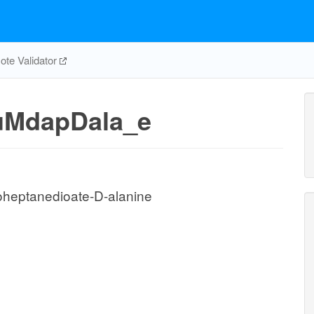
te Validator
uMdapDala_e
oheptanedioate-D-alanine