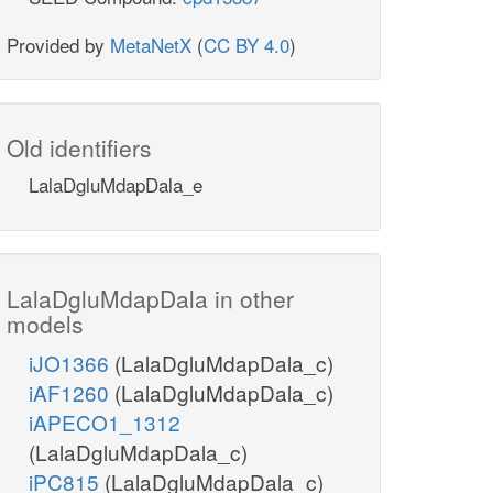
Provided by
MetaNetX
(
CC BY 4.0
)
Old identifiers
LalaDgluMdapDala_e
LalaDgluMdapDala in other
models
iJO1366
(LalaDgluMdapDala_c)
iAF1260
(LalaDgluMdapDala_c)
iAPECO1_1312
(LalaDgluMdapDala_c)
iPC815
(LalaDgluMdapDala_c)