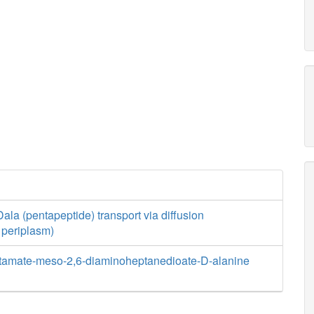
a (pentapeptide) transport via diffusion
o periplasm)
utamate-meso-2,6-diaminoheptanedioate-D-alanine