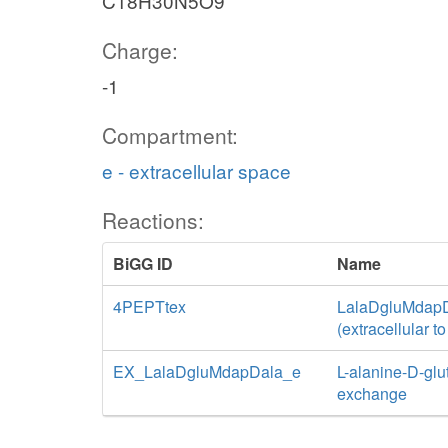
C18H30N5O9
Charge:
-1
Compartment:
e - extracellular space
Reactions:
BiGG ID
Name
4PEPTtex
LalaDgluMdapDal
(extracellular t
EX_LalaDgluMdapDala_e
L-alanine-D-gl
exchange