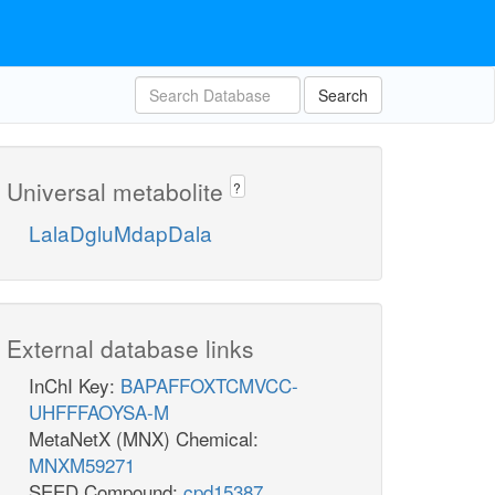
Search
Universal metabolite
?
LalaDgluMdapDala
External database links
InChI Key:
BAPAFFOXTCMVCC-
UHFFFAOYSA-M
MetaNetX (MNX) Chemical:
MNXM59271
SEED Compound:
cpd15387