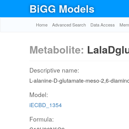
BiGG Models
Home
Advanced Search
Data Access
Memo
Metabolite:
LalaDgl
Descriptive name:
L-alanine-D-glutamate-meso-2,6-diamin
Model:
iECBD_1354
Formula: