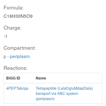
Formula:
C18H30N5O9
Charge:
-1
Compartment:
p - periplasm
Reactions:
BiGG ID
Name
4PEPTabcpp
Tetrapeptide (LalaDgluMdapDala)
transport via ABC system
(periplasm)