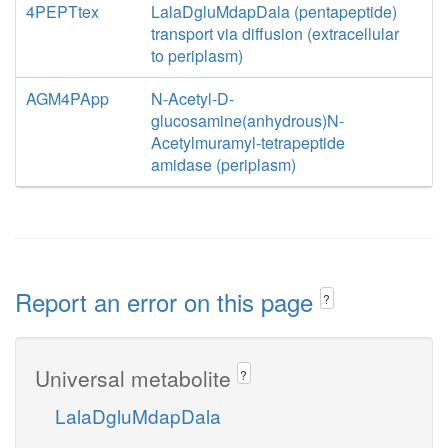
4PEPTtex
LalaDgluMdapDala (pentapeptide)
transport via diffusion (extracellular
to periplasm)
AGM4PApp
N-Acetyl-D-
glucosamine(anhydrous)N-
Acetylmuramyl-tetrapeptide
amidase (periplasm)
Report an error on this page
?
Universal metabolite
?
LalaDgluMdapDala