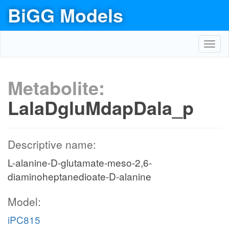
BiGG Models
Toggl
navig
Metabolite:
LalaDgluMdapDala_p
Descriptive name:
L-alanine-D-glutamate-meso-2,6-
diaminoheptanedioate-D-alanine
Model:
iPC815