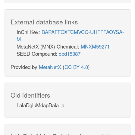
External database links
InChI Key:
BAPAFFOXTCMVCC-UHFFFAOYSA-
M
MetaNetX (MNX) Chemical:
MNXM59271
SEED Compound:
cpd15387
Provided by
MetaNetX
(
CC BY 4.0
)
Old identifiers
LalaDgluMdapDala_p