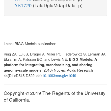
iYS1720
(LalaDgluMdapDala_p)
Latest BiGG Models publication:
King ZA, Lu JS, Dräger A, Miller PC, Federowicz S, Lerman JA,
Ebrahim A, Palsson BO, and Lewis NE.
BiGG Models: A
platform for integrating, standardizing, and sharing
genome-scale models
(2016) Nucleic Acids Research
44(D1):D515-D522. doi:
10.1093/nar/gkv1049
Copyright © 2019 The Regents of the University
of California.