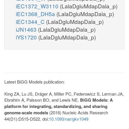
iEC1372_W3110
(LalaDgluMdapDala_p)
iEC1368_DH5a
(LalaDgluMdapDala_p)
iEC1344_C
(LalaDgluMdapDala_p)
iJN1463
(LalaDgluMdapDala_p)
iYS1720
(LalaDgluMdapDala_p)
Latest BiGG Models publication:
King ZA, Lu JS, Dräger A, Miller PC, Federowicz S, Lerman JA,
Ebrahim A, Palsson BO, and Lewis NE.
BiGG Models: A
platform for integrating, standardizing, and sharing
genome-scale models
(2016) Nucleic Acids Research
44(D1):D515-D522. doi:
10.1093/nar/gkv1049