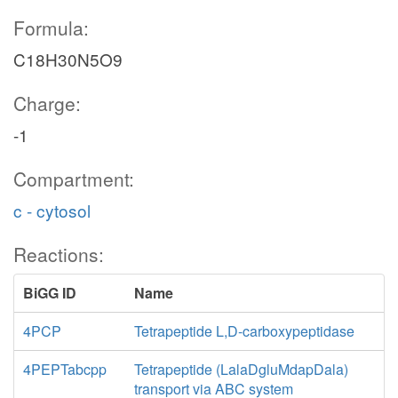
Formula:
C18H30N5O9
Charge:
-1
Compartment:
c - cytosol
Reactions:
BiGG ID
Name
4PCP
Tetrapeptide L,D-carboxypeptidase
4PEPTabcpp
Tetrapeptide (LalaDgluMdapDala)
transport via ABC system