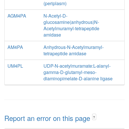
(periplasm)
AGM4PA
N-Acetyl-D-
glucosamine(anhydrous)N-
Acetylmuramyl-tetrapeptide
amidase
AM4PA
Anhydrous-N-Acetylmuramyl-
tetrapeptide amidase
UM4PL
UDP-N-acetylmuramate:L-alanyl-
gamma-D-glutamyl-meso-
diaminopimelate-D-alanine ligase
Report an error on this page
?