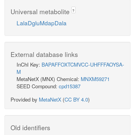
Universal metabolite
?
LalaDgluMdapDala
External database links
InChI Key:
BAPAFFOXTCMVCC-UHFFFAOYSA-
M
MetaNetX (MNX) Chemical:
MNXM59271
SEED Compound:
cpd15387
Provided by
MetaNetX
(
CC BY 4.0
)
Old identifiers