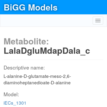
BiGG Models
Toggl
navig
Metabolite:
LalaDgluMdapDala_c
Descriptive name:
L-alanine-D-glutamate-meso-2,6-
diaminoheptanedioate-D-alanine
Model:
iECs_1301