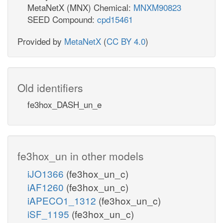
MetaNetX (MNX) Chemical:
MNXM90823
SEED Compound:
cpd15461
Provided by
MetaNetX
(
CC BY 4.0
)
Old identifiers
fe3hox_DASH_un_e
fe3hox_un in other models
iJO1366
(fe3hox_un_c)
iAF1260
(fe3hox_un_c)
iAPECO1_1312
(fe3hox_un_c)
iSF_1195
(fe3hox_un_c)