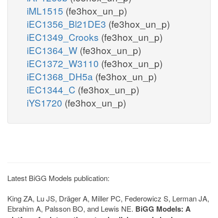
iML1515
(fe3hox_un_p)
iEC1356_Bl21DE3
(fe3hox_un_p)
iEC1349_Crooks
(fe3hox_un_p)
iEC1364_W
(fe3hox_un_p)
iEC1372_W3110
(fe3hox_un_p)
iEC1368_DH5a
(fe3hox_un_p)
iEC1344_C
(fe3hox_un_p)
iYS1720
(fe3hox_un_p)
Latest BiGG Models publication:
King ZA, Lu JS, Dräger A, Miller PC, Federowicz S, Lerman JA,
Ebrahim A, Palsson BO, and Lewis NE.
BiGG Models: A