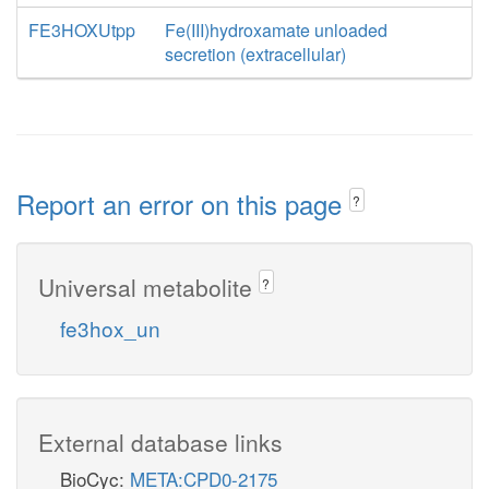
FE3HOXUtpp
Fe(III)hydroxamate unloaded
secretion (extracellular)
Report an error on this page
?
Universal metabolite
?
fe3hox_un
External database links
BioCyc:
META:CPD0-2175