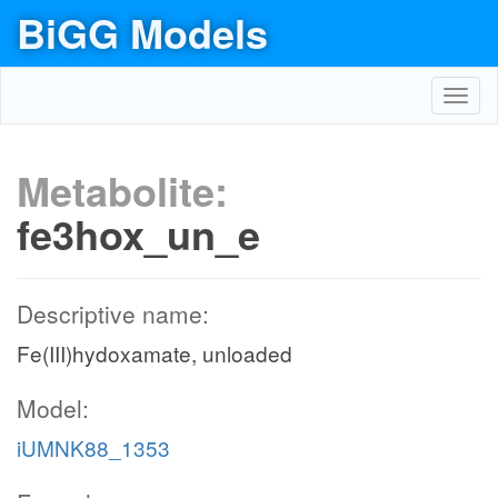
BiGG Models
Toggl
navig
Metabolite:
fe3hox_un_e
Descriptive name:
Fe(III)hydoxamate, unloaded
Model:
iUMNK88_1353