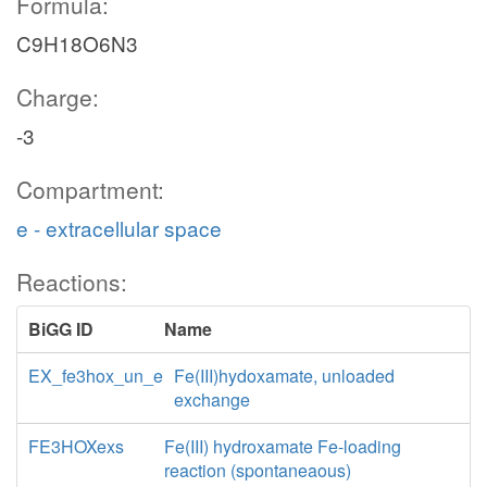
Formula:
C9H18O6N3
Charge:
-3
Compartment:
e - extracellular space
Reactions:
BiGG ID
Name
EX_fe3hox_un_e
Fe(III)hydoxamate, unloaded
exchange
FE3HOXexs
Fe(III) hydroxamate Fe-loading
reaction (spontaneaous)