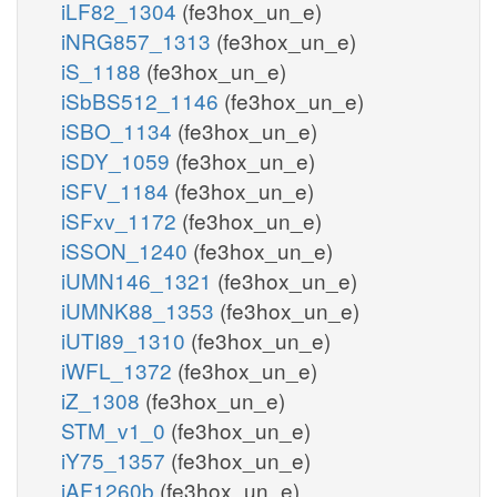
iLF82_1304
(fe3hox_un_e)
iNRG857_1313
(fe3hox_un_e)
iS_1188
(fe3hox_un_e)
iSbBS512_1146
(fe3hox_un_e)
iSBO_1134
(fe3hox_un_e)
iSDY_1059
(fe3hox_un_e)
iSFV_1184
(fe3hox_un_e)
iSFxv_1172
(fe3hox_un_e)
iSSON_1240
(fe3hox_un_e)
iUMN146_1321
(fe3hox_un_e)
iUMNK88_1353
(fe3hox_un_e)
iUTI89_1310
(fe3hox_un_e)
iWFL_1372
(fe3hox_un_e)
iZ_1308
(fe3hox_un_e)
STM_v1_0
(fe3hox_un_e)
iY75_1357
(fe3hox_un_e)
iAF1260b
(fe3hox_un_e)