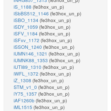
iS_1188
(fe3hox_un_p)
iSbBS512_1146
(fe3hox_un_p)
iSBO_1134
(fe3hox_un_p)
iSDY_1059
(fe3hox_un_p)
iSFV_1184
(fe3hox_un_p)
iSFxv_1172
(fe3hox_un_p)
iSSON_1240
(fe3hox_un_p)
iUMN146_1321
(fe3hox_un_p)
iUMNK88_1353
(fe3hox_un_p)
iUTI89_1310
(fe3hox_un_p)
iWFL_1372
(fe3hox_un_p)
iZ_1308
(fe3hox_un_p)
STM_v1_0
(fe3hox_un_p)
iY75_1357
(fe3hox_un_p)
iAF1260b
(fe3hox_un_p)
iML1515
(fe3hox_un_p)