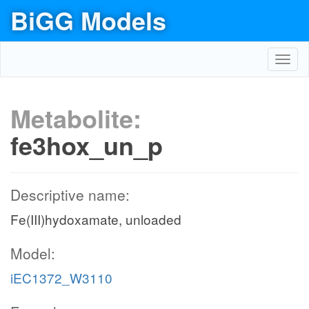
BiGG Models
Toggl
navig
Metabolite:
fe3hox_un_p
Descriptive name:
Fe(III)hydoxamate, unloaded
Model:
iEC1372_W3110