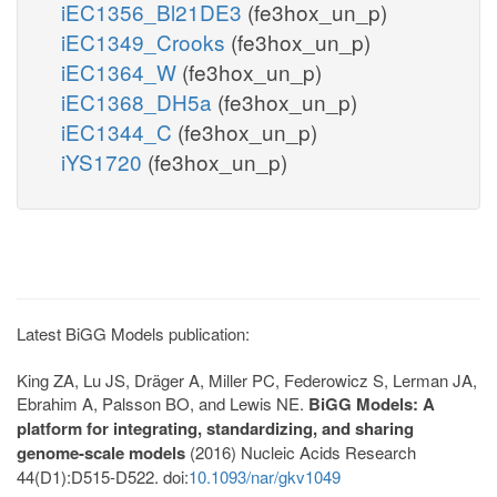
iEC1356_Bl21DE3
(fe3hox_un_p)
iEC1349_Crooks
(fe3hox_un_p)
iEC1364_W
(fe3hox_un_p)
iEC1368_DH5a
(fe3hox_un_p)
iEC1344_C
(fe3hox_un_p)
iYS1720
(fe3hox_un_p)
Latest BiGG Models publication:
King ZA, Lu JS, Dräger A, Miller PC, Federowicz S, Lerman JA,
Ebrahim A, Palsson BO, and Lewis NE.
BiGG Models: A
platform for integrating, standardizing, and sharing
genome-scale models
(2016) Nucleic Acids Research
44(D1):D515-D522. doi:
10.1093/nar/gkv1049