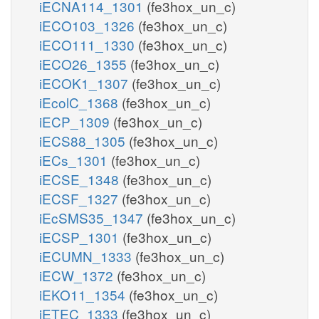
iECNA114_1301
(fe3hox_un_c)
iECO103_1326
(fe3hox_un_c)
iECO111_1330
(fe3hox_un_c)
iECO26_1355
(fe3hox_un_c)
iECOK1_1307
(fe3hox_un_c)
iEcolC_1368
(fe3hox_un_c)
iECP_1309
(fe3hox_un_c)
iECS88_1305
(fe3hox_un_c)
iECs_1301
(fe3hox_un_c)
iECSE_1348
(fe3hox_un_c)
iECSF_1327
(fe3hox_un_c)
iEcSMS35_1347
(fe3hox_un_c)
iECSP_1301
(fe3hox_un_c)
iECUMN_1333
(fe3hox_un_c)
iECW_1372
(fe3hox_un_c)
iEKO11_1354
(fe3hox_un_c)
iETEC_1333
(fe3hox_un_c)