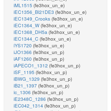
iML1515
(fe3hox_un_e)
iEC1356_Bl21DE3
(fe3hox_un_e)
iEC1349_Crooks
(fe3hox_un_e)
iEC1364_W
(fe3hox_un_e)
iEC1368_DH5a
(fe3hox_un_e)
iEC1344_C
(fe3hox_un_e)
iYS1720
(fe3hox_un_e)
iJO1366
(fe3hox_un_p)
iAF1260
(fe3hox_un_p)
iAPECO1_1312
(fe3hox_un_p)
iSF_1195
(fe3hox_un_p)
iBWG_1329
(fe3hox_un_p)
iB21_1397
(fe3hox_un_p)
ic_1306
(fe3hox_un_p)
iE2348C_1286
(fe3hox_un_p)
iEC042_1314
(fe3hox_un_p)