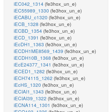
iEC042_1314
(fe3hox_un_e)
iEC55989_1330
(fe3hox_un_e)
iECABU_c1320
(fe3hox_un_e)
iECB_1328
(fe3hox_un_e)
iECBD_1354
(fe3hox_un_e)
iECD_1391
(fe3hox_un_e)
iEcDH1_1363
(fe3hox_un_e)
iECDH1ME8569_1439
(fe3hox_un_e)
iECDH10B_1368
(fe3hox_un_e)
iEcE24377_1341
(fe3hox_un_e)
iECED1_1282
(fe3hox_un_e)
iECH74115_1262
(fe3hox_un_e)
iEcHS_1320
(fe3hox_un_e)
iECIAI1_1343
(fe3hox_un_e)
iECIAI39_1322
(fe3hox_un_e)
iECNA114_1301
(fe3hox_un_e)
iECO103_1326
(fe3hox_un_e)