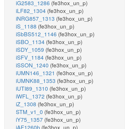
iG2583_1286
(fe3hox_un_p)
iLF82_1304
(fe3hox_un_p)
iNRG857_1313
(fe3hox_un_p)
iS_1188
(fe3hox_un_p)
iSbBS512_1146
(fe3hox_un_p)
iSBO_1134
(fe3hox_un_p)
iSDY_1059
(fe3hox_un_p)
iSFV_1184
(fe3hox_un_p)
iSSON_1240
(fe3hox_un_p)
iUMN146_1321
(fe3hox_un_p)
iUMNK88_1353
(fe3hox_un_p)
iUTI89_1310
(fe3hox_un_p)
iWFL_1372
(fe3hox_un_p)
iZ_1308
(fe3hox_un_p)
STM_v1_0
(fe3hox_un_p)
iY75_1357
(fe3hox_un_p)
iAF1260b
(fe3hox_un_p)