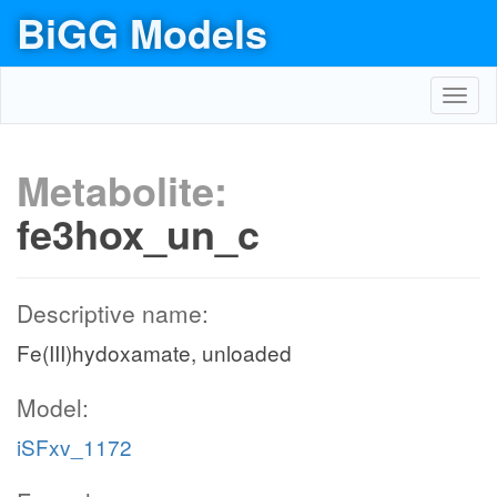
BiGG Models
Toggl
navig
Metabolite:
fe3hox_un_c
Descriptive name:
Fe(III)hydoxamate, unloaded
Model:
iSFxv_1172