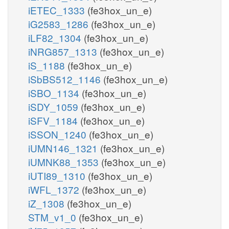
iETEC_1333
(fe3hox_un_e)
iG2583_1286
(fe3hox_un_e)
iLF82_1304
(fe3hox_un_e)
iNRG857_1313
(fe3hox_un_e)
iS_1188
(fe3hox_un_e)
iSbBS512_1146
(fe3hox_un_e)
iSBO_1134
(fe3hox_un_e)
iSDY_1059
(fe3hox_un_e)
iSFV_1184
(fe3hox_un_e)
iSSON_1240
(fe3hox_un_e)
iUMN146_1321
(fe3hox_un_e)
iUMNK88_1353
(fe3hox_un_e)
iUTI89_1310
(fe3hox_un_e)
iWFL_1372
(fe3hox_un_e)
iZ_1308
(fe3hox_un_e)
STM_v1_0
(fe3hox_un_e)