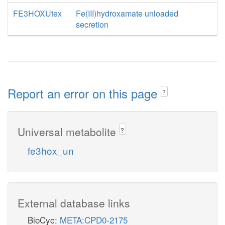
FE3HOXUtex
Fe(III)hydroxamate unloaded
secretion
Report an error on this page
?
Universal metabolite
?
fe3hox_un
External database links
BioCyc:
META:CPD0-2175