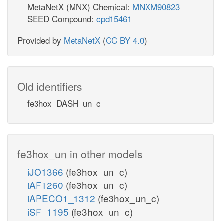
MetaNetX (MNX) Chemical:
MNXM90823
SEED Compound:
cpd15461
Provided by
MetaNetX
(
CC BY 4.0
)
Old identifiers
fe3hox_DASH_un_c
fe3hox_un in other models
iJO1366
(fe3hox_un_c)
iAF1260
(fe3hox_un_c)
iAPECO1_1312
(fe3hox_un_c)
iSF_1195
(fe3hox_un_c)