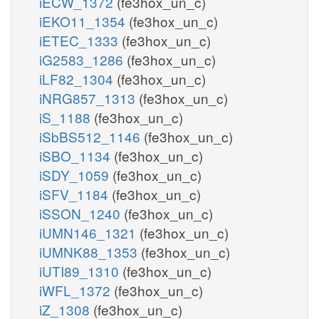
iECW_1372
(fe3hox_un_c)
iEKO11_1354
(fe3hox_un_c)
iETEC_1333
(fe3hox_un_c)
iG2583_1286
(fe3hox_un_c)
iLF82_1304
(fe3hox_un_c)
iNRG857_1313
(fe3hox_un_c)
iS_1188
(fe3hox_un_c)
iSbBS512_1146
(fe3hox_un_c)
iSBO_1134
(fe3hox_un_c)
iSDY_1059
(fe3hox_un_c)
iSFV_1184
(fe3hox_un_c)
iSSON_1240
(fe3hox_un_c)
iUMN146_1321
(fe3hox_un_c)
iUMNK88_1353
(fe3hox_un_c)
iUTI89_1310
(fe3hox_un_c)
iWFL_1372
(fe3hox_un_c)
iZ_1308
(fe3hox_un_c)