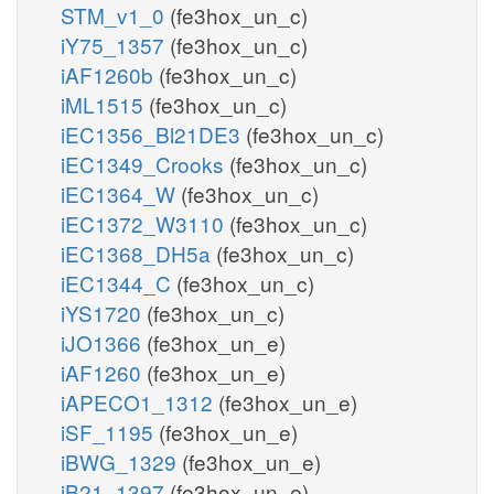
STM_v1_0
(fe3hox_un_c)
iY75_1357
(fe3hox_un_c)
iAF1260b
(fe3hox_un_c)
iML1515
(fe3hox_un_c)
iEC1356_Bl21DE3
(fe3hox_un_c)
iEC1349_Crooks
(fe3hox_un_c)
iEC1364_W
(fe3hox_un_c)
iEC1372_W3110
(fe3hox_un_c)
iEC1368_DH5a
(fe3hox_un_c)
iEC1344_C
(fe3hox_un_c)
iYS1720
(fe3hox_un_c)
iJO1366
(fe3hox_un_e)
iAF1260
(fe3hox_un_e)
iAPECO1_1312
(fe3hox_un_e)
iSF_1195
(fe3hox_un_e)
iBWG_1329
(fe3hox_un_e)
iB21_1397
(fe3hox_un_e)