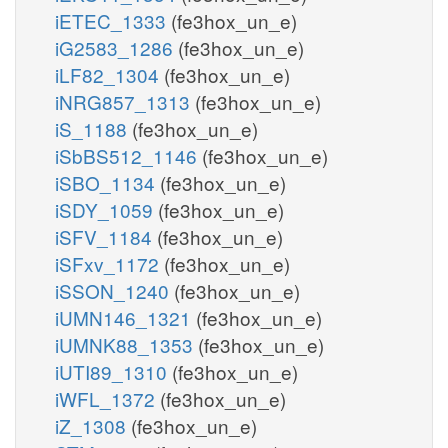
iETEC_1333
(fe3hox_un_e)
iG2583_1286
(fe3hox_un_e)
iLF82_1304
(fe3hox_un_e)
iNRG857_1313
(fe3hox_un_e)
iS_1188
(fe3hox_un_e)
iSbBS512_1146
(fe3hox_un_e)
iSBO_1134
(fe3hox_un_e)
iSDY_1059
(fe3hox_un_e)
iSFV_1184
(fe3hox_un_e)
iSFxv_1172
(fe3hox_un_e)
iSSON_1240
(fe3hox_un_e)
iUMN146_1321
(fe3hox_un_e)
iUMNK88_1353
(fe3hox_un_e)
iUTI89_1310
(fe3hox_un_e)
iWFL_1372
(fe3hox_un_e)
iZ_1308
(fe3hox_un_e)