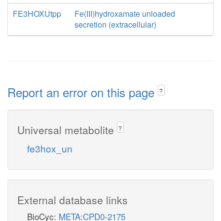
FE3HOXUtpp
Fe(III)hydroxamate unloaded
secretion (extracellular)
Report an error on this page
?
Universal metabolite
?
fe3hox_un
External database links
BioCyc:
META:CPD0-2175