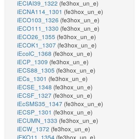
iECIAI39_1322
(fe3hox_un_e)
iECNA114_1301
(fe3hox_un_e)
iECO103_1326
(fe3hox_un_e)
iECO111_1330
(fe3hox_un_e)
iECO26_1355
(fe3hox_un_e)
iECOK1_1307
(fe3hox_un_e)
iEcolC_1368
(fe3hox_un_e)
iECP_1309
(fe3hox_un_e)
iECS88_1305
(fe3hox_un_e)
iECs_1301
(fe3hox_un_e)
iECSE_1348
(fe3hox_un_e)
iECSF_1327
(fe3hox_un_e)
iEcSMS35_1347
(fe3hox_un_e)
iECSP_1301
(fe3hox_un_e)
iECUMN_1333
(fe3hox_un_e)
iECW_1372
(fe3hox_un_e)
iEKO11_1354
(fe3hox_un_e)