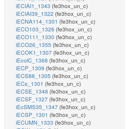
iECIAI1_1343
(fe3hox_un_c)
iECIAI39_1322
(fe3hox_un_c)
iECNA114_1301
(fe3hox_un_c)
iECO103_1326
(fe3hox_un_c)
iECO111_1330
(fe3hox_un_c)
iECO26_1355
(fe3hox_un_c)
iECOK1_1307
(fe3hox_un_c)
iEcolC_1368
(fe3hox_un_c)
iECP_1309
(fe3hox_un_c)
iECS88_1305
(fe3hox_un_c)
iECs_1301
(fe3hox_un_c)
iECSE_1348
(fe3hox_un_c)
iECSF_1327
(fe3hox_un_c)
iEcSMS35_1347
(fe3hox_un_c)
iECSP_1301
(fe3hox_un_c)
iECUMN_1333
(fe3hox_un_c)