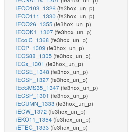
iECO103_1326
(fe3hox_un_p)
iECO111_1330
(fe3hox_un_p)
iECO26_1355
(fe3hox_un_p)
iECOK1_1307
(fe3hox_un_p)
iEcolC_1368
(fe3hox_un_p)
iECP_1309
(fe3hox_un_p)
iECS88_1305
(fe3hox_un_p)
iECs_1301
(fe3hox_un_p)
iECSE_1348
(fe3hox_un_p)
iECSF_1327
(fe3hox_un_p)
iEcSMS35_1347
(fe3hox_un_p)
iECSP_1301
(fe3hox_un_p)
iECUMN_1333
(fe3hox_un_p)
iECW_1372
(fe3hox_un_p)
iEKO11_1354
(fe3hox_un_p)
iETEC_1333
(fe3hox_un_p)