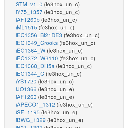
STM_v1_0
(fe3hox_un_c)
iY75_1357
(fe3hox_un_c)
iAF1260b
(fe3hox_un_c)
iML1515
(fe3hox_un_c)
iEC1356_Bl21DE3
(fe3hox_un_c)
iEC1349_Crooks
(fe3hox_un_c)
iEC1364_W
(fe3hox_un_c)
iEC1372_W3110
(fe3hox_un_c)
iEC1368_DH5a
(fe3hox_un_c)
iEC1344_C
(fe3hox_un_c)
iYS1720
(fe3hox_un_c)
iJO1366
(fe3hox_un_e)
iAF1260
(fe3hox_un_e)
iAPECO1_1312
(fe3hox_un_e)
iSF_1195
(fe3hox_un_e)
iBWG_1329
(fe3hox_un_e)
iB21_1397
(fe3hox_un_e)