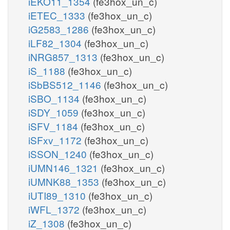
iEKO11_1354
(fe3hox_un_c)
iETEC_1333
(fe3hox_un_c)
iG2583_1286
(fe3hox_un_c)
iLF82_1304
(fe3hox_un_c)
iNRG857_1313
(fe3hox_un_c)
iS_1188
(fe3hox_un_c)
iSbBS512_1146
(fe3hox_un_c)
iSBO_1134
(fe3hox_un_c)
iSDY_1059
(fe3hox_un_c)
iSFV_1184
(fe3hox_un_c)
iSFxv_1172
(fe3hox_un_c)
iSSON_1240
(fe3hox_un_c)
iUMN146_1321
(fe3hox_un_c)
iUMNK88_1353
(fe3hox_un_c)
iUTI89_1310
(fe3hox_un_c)
iWFL_1372
(fe3hox_un_c)
iZ_1308
(fe3hox_un_c)