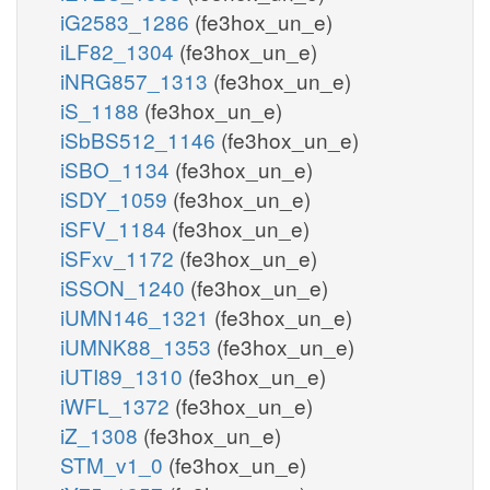
iG2583_1286
(fe3hox_un_e)
iLF82_1304
(fe3hox_un_e)
iNRG857_1313
(fe3hox_un_e)
iS_1188
(fe3hox_un_e)
iSbBS512_1146
(fe3hox_un_e)
iSBO_1134
(fe3hox_un_e)
iSDY_1059
(fe3hox_un_e)
iSFV_1184
(fe3hox_un_e)
iSFxv_1172
(fe3hox_un_e)
iSSON_1240
(fe3hox_un_e)
iUMN146_1321
(fe3hox_un_e)
iUMNK88_1353
(fe3hox_un_e)
iUTI89_1310
(fe3hox_un_e)
iWFL_1372
(fe3hox_un_e)
iZ_1308
(fe3hox_un_e)
STM_v1_0
(fe3hox_un_e)