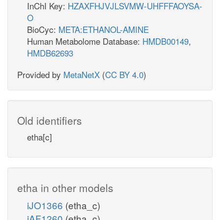
InChI Key:
HZAXFHJVJLSVMW-UHFFFAOYSA-
O
BioCyc:
META:ETHANOL-AMINE
Human Metabolome Database:
HMDB00149
,
HMDB62693
Provided by
MetaNetX
(
CC BY 4.0
)
Old identifiers
etha[c]
etha in other models
iJO1366
(etha_c)
iAF1260
(etha_c)