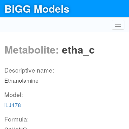
BiGG Models
Toggl
navig
Metabolite:
etha_c
Descriptive name:
Ethanolamine
Model:
iLJ478
Formula: