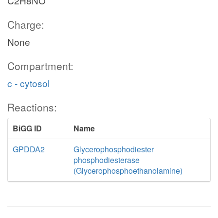
C2H8NO
Charge:
None
Compartment:
c - cytosol
Reactions:
BiGG ID
Name
GPDDA2
Glycerophosphodiester
phosphodiesterase
(Glycerophosphoethanolamine)