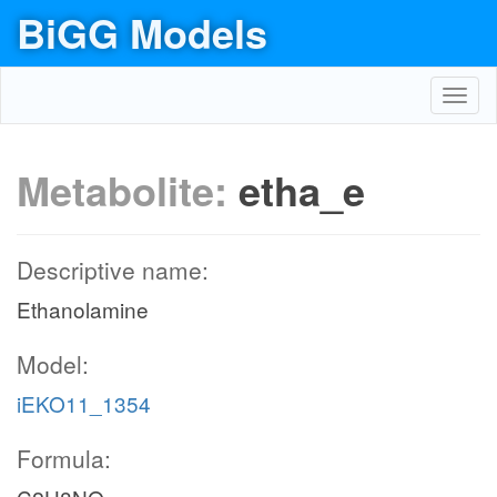
BiGG Models
Toggl
navig
Metabolite:
etha_e
Descriptive name:
Ethanolamine
Model:
iEKO11_1354
Formula: