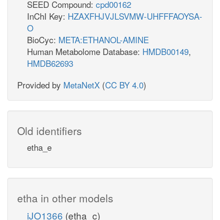
SEED Compound:
cpd00162
InChI Key:
HZAXFHJVJLSVMW-UHFFFAOYSA-
O
BioCyc:
META:ETHANOL-AMINE
Human Metabolome Database:
HMDB00149
,
HMDB62693
Provided by
MetaNetX
(
CC BY 4.0
)
Old identifiers
etha_e
etha in other models
iJO1366
(etha_c)