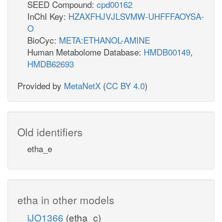
SEED Compound:
cpd00162
InChI Key:
HZAXFHJVJLSVMW-UHFFFAOYSA-
O
BioCyc:
META:ETHANOL-AMINE
Human Metabolome Database:
HMDB00149
,
HMDB62693
Provided by
MetaNetX
(
CC BY 4.0
)
Old identifiers
etha_e
etha in other models
iJO1366
(etha_c)