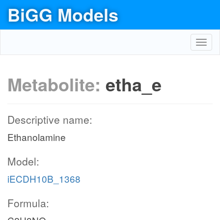
BiGG Models
Toggl
navig
Metabolite:
etha_e
Descriptive name:
Ethanolamine
Model:
iECDH10B_1368
Formula: