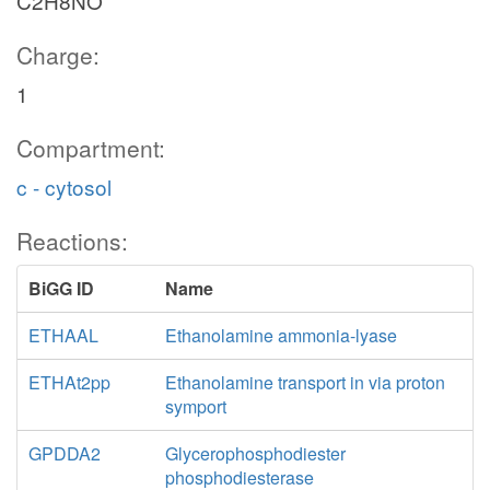
C2H8NO
Charge:
1
Compartment:
c - cytosol
Reactions:
BiGG ID
Name
ETHAAL
Ethanolamine ammonia-lyase
ETHAt2pp
Ethanolamine transport in via proton
symport
GPDDA2
Glycerophosphodiester
phosphodiesterase