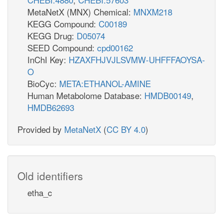
MetaNetX (MNX) Chemical:
MNXM218
KEGG Compound:
C00189
KEGG Drug:
D05074
SEED Compound:
cpd00162
InChI Key:
HZAXFHJVJLSVMW-UHFFFAOYSA-
O
BioCyc:
META:ETHANOL-AMINE
Human Metabolome Database:
HMDB00149
,
HMDB62693
Provided by
MetaNetX
(
CC BY 4.0
)
Old identifiers
etha_c