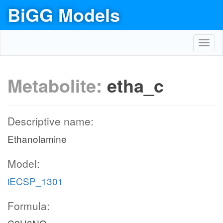
BiGG Models
Toggl
navig
Metabolite:
etha_c
Descriptive name:
Ethanolamine
Model:
iECSP_1301
Formula: