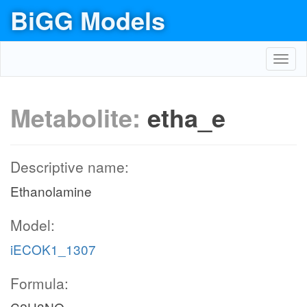
BiGG Models
Toggl
navig
Metabolite:
etha_e
Descriptive name:
Ethanolamine
Model:
iECOK1_1307
Formula: