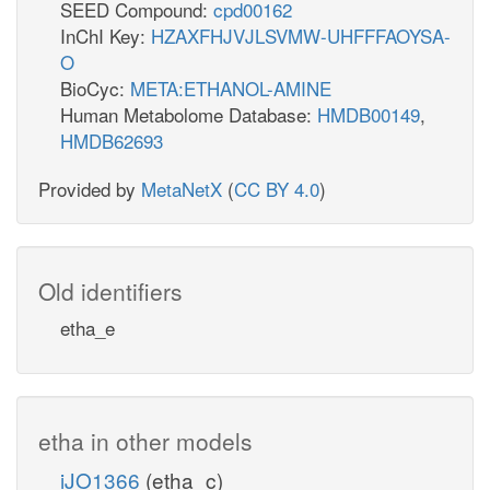
SEED Compound:
cpd00162
InChI Key:
HZAXFHJVJLSVMW-UHFFFAOYSA-
O
BioCyc:
META:ETHANOL-AMINE
Human Metabolome Database:
HMDB00149
,
HMDB62693
Provided by
MetaNetX
(
CC BY 4.0
)
Old identifiers
etha_e
etha in other models
iJO1366
(etha_c)