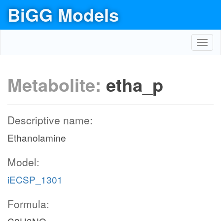
BiGG Models
Toggl
navig
Metabolite:
etha_p
Descriptive name:
Ethanolamine
Model:
iECSP_1301
Formula: