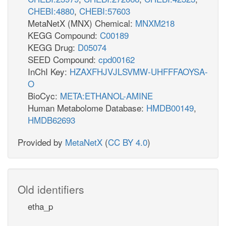
CHEBI:4880
,
CHEBI:57603
MetaNetX (MNX) Chemical:
MNXM218
KEGG Compound:
C00189
KEGG Drug:
D05074
SEED Compound:
cpd00162
InChI Key:
HZAXFHJVJLSVMW-UHFFFAOYSA-
O
BioCyc:
META:ETHANOL-AMINE
Human Metabolome Database:
HMDB00149
,
HMDB62693
Provided by
MetaNetX
(
CC BY 4.0
)
Old identifiers
etha_p