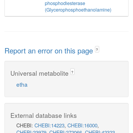
phosphodiesterase
(Glycerophosphoethanolamine)
Report an error on this page
?
Universal metabolite
?
etha
External database links
CHEBI:
CHEBI:14223
,
CHEBI:16000
,
CHEBI:23979
,
CHEBI:272066
,
CHEBI:42323
,