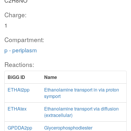
C2H8NO
Charge:
1
Compartment:
p - periplasm
Reactions:
BiGG ID
Name
ETHAt2pp
Ethanolamine transport in via proton
symport
ETHAtex
Ethanolamine transport via diffusion
(extracellular)
GPDDA2pp
Glycerophosphodiester