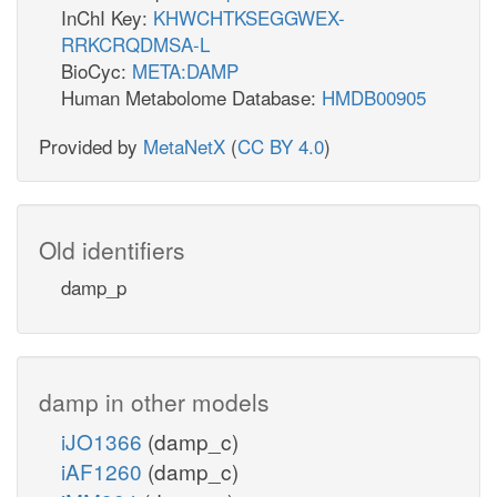
InChI Key:
KHWCHTKSEGGWEX-
RRKCRQDMSA-L
BioCyc:
META:DAMP
Human Metabolome Database:
HMDB00905
Provided by
MetaNetX
(
CC BY 4.0
)
Old identifiers
damp_p
damp in other models
iJO1366
(damp_c)
iAF1260
(damp_c)