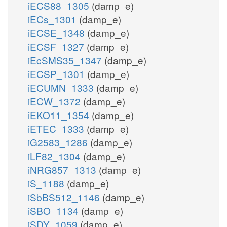
iECS88_1305
(damp_e)
iECs_1301
(damp_e)
iECSE_1348
(damp_e)
iECSF_1327
(damp_e)
iEcSMS35_1347
(damp_e)
iECSP_1301
(damp_e)
iECUMN_1333
(damp_e)
iECW_1372
(damp_e)
iEKO11_1354
(damp_e)
iETEC_1333
(damp_e)
iG2583_1286
(damp_e)
iLF82_1304
(damp_e)
iNRG857_1313
(damp_e)
iS_1188
(damp_e)
iSbBS512_1146
(damp_e)
iSBO_1134
(damp_e)
iSDY_1059
(damp_e)