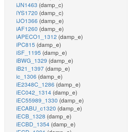
iJN1463
(damp_c)
iYS1720
(damp_c)
iJO1366
(damp_e)
iAF1260
(damp_e)
iAPECO1_1312
(damp_e)
iPC815
(damp_e)
iSF_1195
(damp_e)
iBWG_1329
(damp_e)
iB21_1397
(damp_e)
ic_1306
(damp_e)
iE2348C_1286
(damp_e)
iEC042_1314
(damp_e)
iEC55989_1330
(damp_e)
iECABU_c1320
(damp_e)
iECB_1328
(damp_e)
iECBD_1354
(damp_e)
iECD_1391
(damp_e)