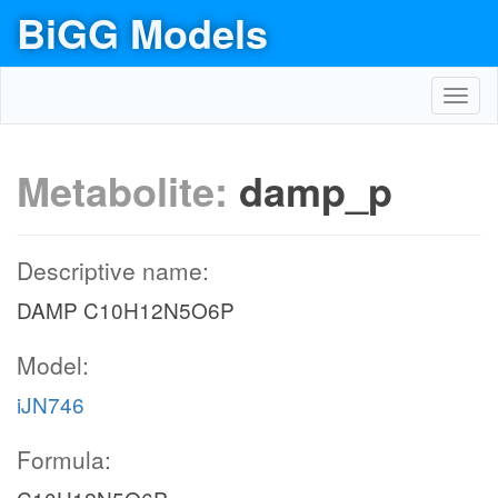
BiGG Models
Toggl
navig
Metabolite:
damp_p
Descriptive name:
DAMP C10H12N5O6P
Model:
iJN746
Formula: