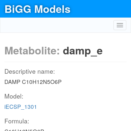
BiGG Models
Toggl
navig
Metabolite:
damp_e
Descriptive name:
DAMP C10H12N5O6P
Model:
iECSP_1301
Formula: