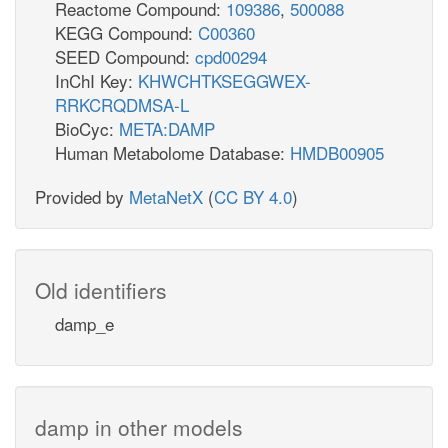
Reactome Compound:
109386
,
500088
KEGG Compound:
C00360
SEED Compound:
cpd00294
InChI Key:
KHWCHTKSEGGWEX-
RRKCRQDMSA-L
BioCyc:
META:DAMP
Human Metabolome Database:
HMDB00905
Provided by
MetaNetX
(
CC BY 4.0
)
Old identifiers
damp_e
damp in other models