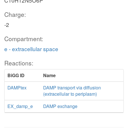
C10H12N5O6P
Charge:
-2
Compartment:
e - extracellular space
Reactions:
BiGG ID
Name
DAMPtex
DAMP transport via diffusion
(extracellular to periplasm)
EX_damp_e
DAMP exchange