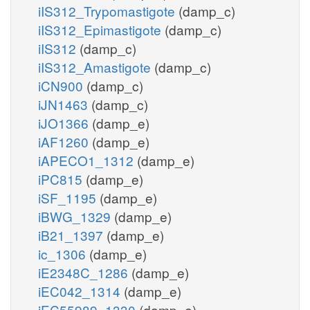
iIS312_Trypomastigote
(damp_c)
iIS312_Epimastigote
(damp_c)
iIS312
(damp_c)
iIS312_Amastigote
(damp_c)
iCN900
(damp_c)
iJN1463
(damp_c)
iJO1366
(damp_e)
iAF1260
(damp_e)
iAPECO1_1312
(damp_e)
iPC815
(damp_e)
iSF_1195
(damp_e)
iBWG_1329
(damp_e)
iB21_1397
(damp_e)
ic_1306
(damp_e)
iE2348C_1286
(damp_e)
iEC042_1314
(damp_e)
iEC55989_1330
(damp_e)