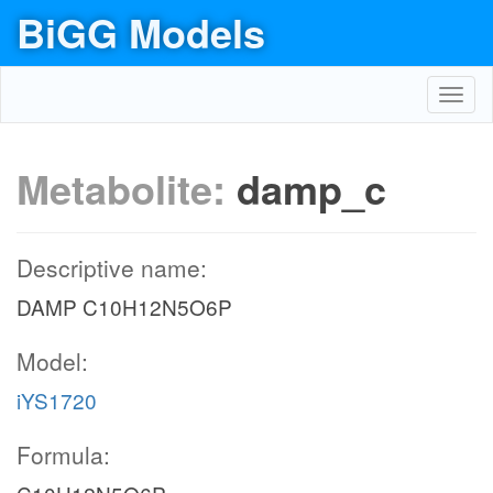
BiGG Models
Toggl
navig
Metabolite:
damp_c
Descriptive name:
DAMP C10H12N5O6P
Model:
iYS1720
Formula: