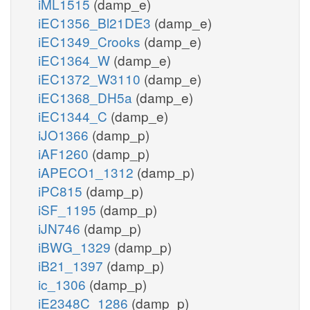
iML1515
(damp_e)
iEC1356_Bl21DE3
(damp_e)
iEC1349_Crooks
(damp_e)
iEC1364_W
(damp_e)
iEC1372_W3110
(damp_e)
iEC1368_DH5a
(damp_e)
iEC1344_C
(damp_e)
iJO1366
(damp_p)
iAF1260
(damp_p)
iAPECO1_1312
(damp_p)
iPC815
(damp_p)
iSF_1195
(damp_p)
iJN746
(damp_p)
iBWG_1329
(damp_p)
iB21_1397
(damp_p)
ic_1306
(damp_p)
iE2348C_1286
(damp_p)