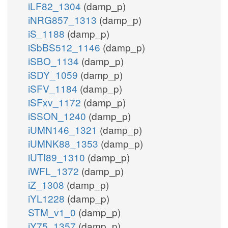
iLF82_1304
(damp_p)
iNRG857_1313
(damp_p)
iS_1188
(damp_p)
iSbBS512_1146
(damp_p)
iSBO_1134
(damp_p)
iSDY_1059
(damp_p)
iSFV_1184
(damp_p)
iSFxv_1172
(damp_p)
iSSON_1240
(damp_p)
iUMN146_1321
(damp_p)
iUMNK88_1353
(damp_p)
iUTI89_1310
(damp_p)
iWFL_1372
(damp_p)
iZ_1308
(damp_p)
iYL1228
(damp_p)
STM_v1_0
(damp_p)
iY75_1357
(damp_p)