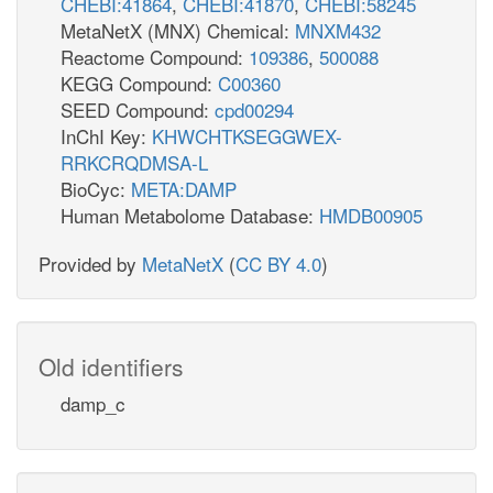
CHEBI:41864
,
CHEBI:41870
,
CHEBI:58245
MetaNetX (MNX) Chemical:
MNXM432
Reactome Compound:
109386
,
500088
KEGG Compound:
C00360
SEED Compound:
cpd00294
InChI Key:
KHWCHTKSEGGWEX-
RRKCRQDMSA-L
BioCyc:
META:DAMP
Human Metabolome Database:
HMDB00905
Provided by
MetaNetX
(
CC BY 4.0
)
Old identifiers
damp_c