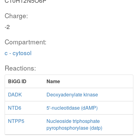
C10H12N5O6P
Charge:
-2
Compartment:
c - cytosol
Reactions:
BiGG ID
Name
DADK
Deoxyadenylate kinase
NTD6
5'-nucleotidase (dAMP)
NTPP5
Nucleoside triphosphate
pyrophosphorylase (datp)