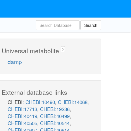
Search
Universal metabolite
?
damp
External database links
CHEBI:
CHEBI:10490
,
CHEBI:14068
,
CHEBI:17713
,
CHEBI:19236
,
CHEBI:40419
,
CHEBI:40499
,
CHEBI:40505
,
CHEBI:40544
,
CHEBI:40607
,
CHEBI:40614
,