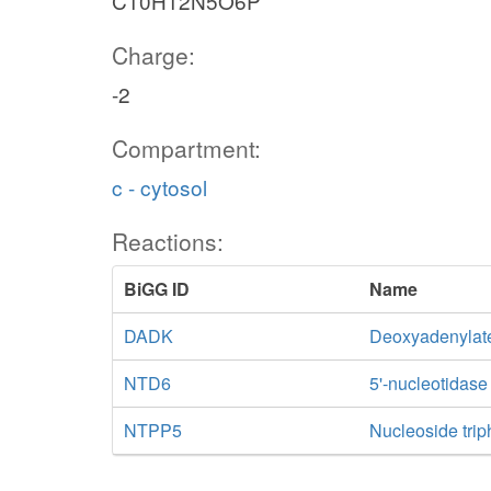
C10H12N5O6P
Charge:
-2
Compartment:
c - cytosol
Reactions:
BiGG ID
Name
DADK
Deoxyadenylat
NTD6
5'-nucleotidas
NTPP5
Nucleoside tri