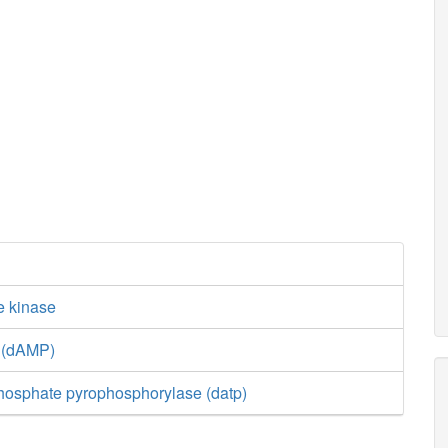
e kinase
e (dAMP)
phosphate pyrophosphorylase (datp)