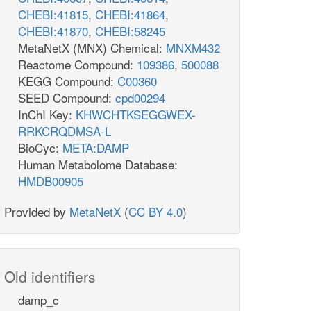
CHEBI:41815
,
CHEBI:41864
,
CHEBI:41870
,
CHEBI:58245
MetaNetX (MNX) Chemical:
MNXM432
Reactome Compound:
109386
,
500088
KEGG Compound:
C00360
SEED Compound:
cpd00294
InChI Key:
KHWCHTKSEGGWEX-
RRKCRQDMSA-L
BioCyc:
META:DAMP
Human Metabolome Database:
HMDB00905
Provided by
MetaNetX
(
CC BY 4.0
)
Old identifiers
damp_c