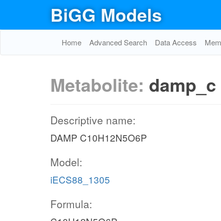
BiGG Models
Home
Advanced Search
Data Access
Memo
Metabolite:
damp_c
Descriptive name:
DAMP C10H12N5O6P
Model:
iECS88_1305
Formula: