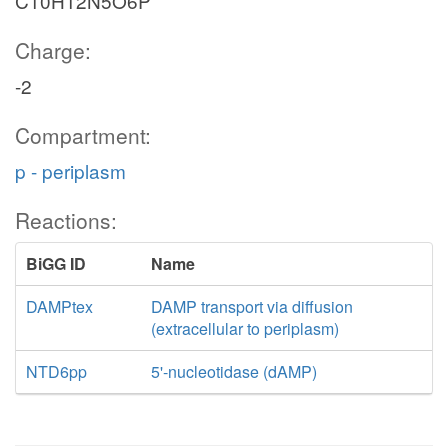
C10H12N5O6P
Charge:
-2
Compartment:
p - periplasm
Reactions:
BiGG ID
Name
DAMPtex
DAMP transport via diffusion
(extracellular to periplasm)
NTD6pp
5'-nucleotidase (dAMP)