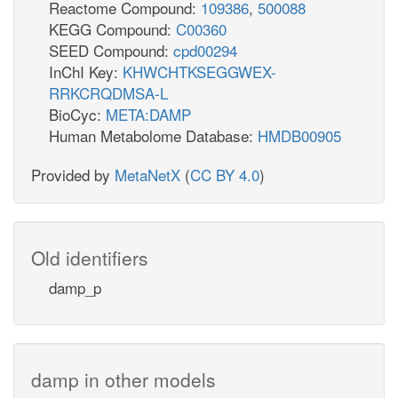
Reactome Compound:
109386
,
500088
KEGG Compound:
C00360
SEED Compound:
cpd00294
InChI Key:
KHWCHTKSEGGWEX-
RRKCRQDMSA-L
BioCyc:
META:DAMP
Human Metabolome Database:
HMDB00905
Provided by
MetaNetX
(
CC BY 4.0
)
Old identifiers
damp_p
damp in other models