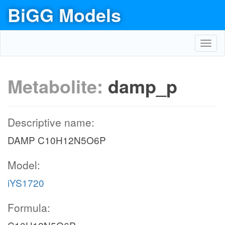
BiGG Models
Toggl
navig
Metabolite:
damp_p
Descriptive name:
DAMP C10H12N5O6P
Model:
iYS1720
Formula: