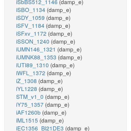
iSbBS512_1146
(damp_e)
iSBO_1134
(damp_e)
iSDY_1059
(damp_e)
iSFV_1184
(damp_e)
iSFxv_1172
(damp_e)
iSSON_1240
(damp_e)
iUMN146_1321
(damp_e)
iUMNK88_1353
(damp_e)
iUTI89_1310
(damp_e)
iWFL_1372
(damp_e)
iZ_1308
(damp_e)
iYL1228
(damp_e)
STM_v1_0
(damp_e)
iY75_1357
(damp_e)
iAF1260b
(damp_e)
iML1515
(damp_e)
iEC1356_Bl21DE3
(damp_e)