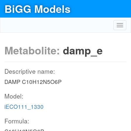
BiGG Models
Toggl
navig
Metabolite:
damp_e
Descriptive name:
DAMP C10H12N5O6P
Model:
iECO111_1330
Formula: