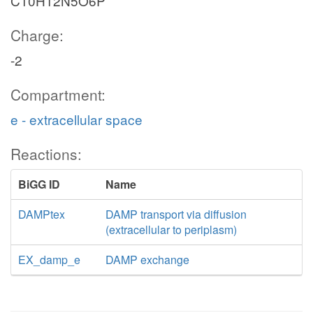
C10H12N5O6P
Charge:
-2
Compartment:
e - extracellular space
Reactions:
BiGG ID
Name
DAMPtex
DAMP transport via diffusion
(extracellular to periplasm)
EX_damp_e
DAMP exchange