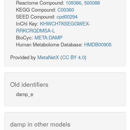
Reactome Compound:
109386
,
500088
KEGG Compound:
C00360
SEED Compound:
cpd00294
InChI Key:
KHWCHTKSEGGWEX-
RRKCRQDMSA-L
BioCyc:
META:DAMP
Human Metabolome Database:
HMDB00905
Provided by
MetaNetX
(
CC BY 4.0
)
Old identifiers
damp_e
damp in other models