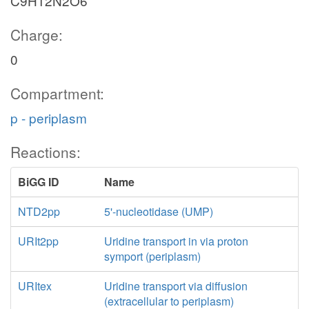
C9H12N2O6
Charge:
0
Compartment:
p - periplasm
Reactions:
BiGG ID
Name
NTD2pp
5'-nucleotidase (UMP)
URIt2pp
Uridine transport in via proton
symport (periplasm)
URItex
Uridine transport via diffusion
(extracellular to periplasm)