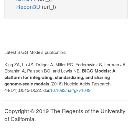
Recon3D
(uri_l)
Latest BiGG Models publication:
King ZA, Lu JS, Dräger A, Miller PC, Federowicz S, Lerman JA,
Ebrahim A, Palsson BO, and Lewis NE.
BiGG Models: A
platform for integrating, standardizing, and sharing
genome-scale models
(2016) Nucleic Acids Research
44(D1):D515-D522. doi:
10.1093/nar/gkv1049
Copyright © 2019 The Regents of the University
of California.