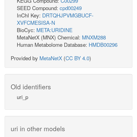
KEGG Compound:
C00299
SEED Compound:
cpd00249
InChI Key:
DRTQHJPVMGBUCF-
XVFCMESISA-N
BioCyc:
META:URIDINE
MetaNetX (MNX) Chemical:
MNXM288
Human Metabolome Database:
HMDB00296
Provided by
MetaNetX
(
CC BY 4.0
)
Old identifiers
uri_p
uri in other models