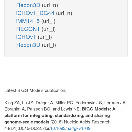
Recon3D
(uri_n)
iCHOv1_DG44
(uri_n)
iMM1415
(uri_l)
RECON1
(uri_l)
iCHOv1
(uri_l)
Recon3D
(uri_l)
Latest BiGG Models publication:
King ZA, Lu JS, Dräger A, Miller PC, Federowicz S, Lerman JA,
Ebrahim A, Palsson BO, and Lewis NE.
BiGG Models: A
platform for integrating, standardizing, and sharing
genome-scale models
(2016) Nucleic Acids Research
44(D1):D515-D522. doi:
10.1093/nar/gkv1049