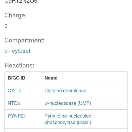
C9H12N2O6
Charge:
0
Compartment:
c - cytosol
Reactions:
BiGG ID
Name
CYTD
Cytidine deaminase
NTD2
5'-nucleotidase (UMP)
PYNP2r
Pyrimidine-nucleoside
phosphorylase (uracil)