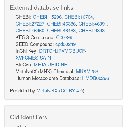
External database links
CHEBI:
CHEBI:15296
,
CHEBI:16704
,
CHEBI:27227
,
CHEBI:46386
,
CHEBI:46391
,
CHEBI:46460
,
CHEBI:46463
,
CHEBI:9893
KEGG Compound:
C00299
SEED Compound:
cpd00249
InChI Key:
DRTQHJPVMGBUCF-
XVFCMESISA-N
BioCyc:
META:URIDINE
MetaNetX (MNX) Chemical:
MNXM288
Human Metabolome Database:
HMDB00296
Provided by
MetaNetX
(
CC BY 4.0
)
Old identifiers
uri_c