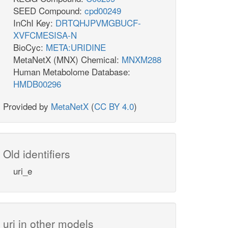
SEED Compound:
cpd00249
InChI Key:
DRTQHJPVMGBUCF-
XVFCMESISA-N
BioCyc:
META:URIDINE
MetaNetX (MNX) Chemical:
MNXM288
Human Metabolome Database:
HMDB00296
Provided by
MetaNetX
(
CC BY 4.0
)
Old identifiers
uri_e
uri in other models