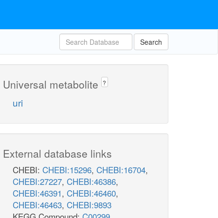
Search
Universal metabolite
?
uri
External database links
CHEBI:
CHEBI:15296
,
CHEBI:16704
,
CHEBI:27227
,
CHEBI:46386
,
CHEBI:46391
,
CHEBI:46460
,
CHEBI:46463
,
CHEBI:9893
KEGG Compound:
C00299