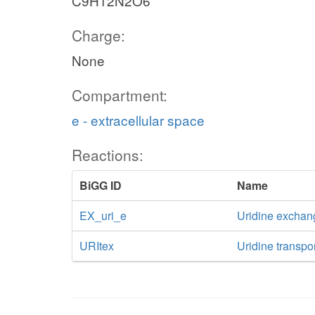
C9H12N2O6
Charge:
None
Compartment:
e - extracellular space
Reactions:
BiGG ID
Name
EX_uri_e
Uridine exchan
URItex
Uridine transpor