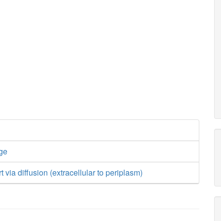
ge
t via diffusion (extracellular to periplasm)