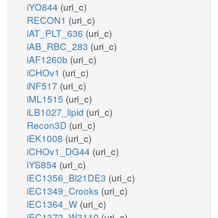
iYO844
(uri_c)
RECON1
(uri_c)
iAT_PLT_636
(uri_c)
iAB_RBC_283
(uri_c)
iAF1260b
(uri_c)
iCHOv1
(uri_c)
iNF517
(uri_c)
iML1515
(uri_c)
iLB1027_lipid
(uri_c)
Recon3D
(uri_c)
iEK1008
(uri_c)
iCHOv1_DG44
(uri_c)
iYS854
(uri_c)
iEC1356_Bl21DE3
(uri_c)
iEC1349_Crooks
(uri_c)
iEC1364_W
(uri_c)
iEC1372_W3110
(uri_c)