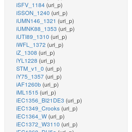
iSFV_1184
(uri_p)
iSSON_1240
(uri_p)
iUMN146_1321
(uri_p)
iUMNK88_1353
(uri_p)
iUTI89_1310
(uri_p)
iWFL_1372
(uri_p)
iZ_1308
(uri_p)
iYL1228
(uri_p)
STM_v1_0
(uri_p)
iY75_1357
(uri_p)
iAF1260b
(uri_p)
iML1515
(uri_p)
iEC1356_Bl21DE3
(uri_p)
iEC1349_Crooks
(uri_p)
iEC1364_W
(uri_p)
iEC1372_W3110
(uri_p)
iEC1368_DH5a
(uri_p)