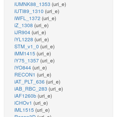
iUMNK88_1353
(uri_e)
iUTI89_1310
(uri_e)
iWFL_1372
(uri_e)
iZ_1308
(uri_e)
iJR904
(uri_e)
iYL1228
(uri_e)
STM_v1_0
(uri_e)
iMM1415
(uri_e)
iY75_1357
(uri_e)
iYO844
(uri_e)
RECON1
(uri_e)
iAT_PLT_636
(uri_e)
iAB_RBC_283
(uri_e)
iAF1260b
(uri_e)
iCHOv1
(uri_e)
iML1515
(uri_e)
Recon3D
(uri_e)