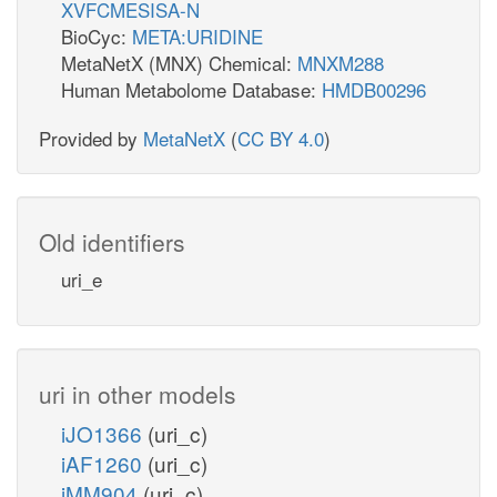
XVFCMESISA-N
BioCyc:
META:URIDINE
MetaNetX (MNX) Chemical:
MNXM288
Human Metabolome Database:
HMDB00296
Provided by
MetaNetX
(
CC BY 4.0
)
Old identifiers
uri_e
uri in other models
iJO1366
(uri_c)
iAF1260
(uri_c)
iMM904
(uri_c)