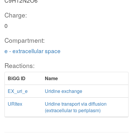
C9H12N2O6
Charge:
0
Compartment:
e - extracellular space
Reactions:
BiGG ID
Name
EX_uri_e
Uridine exchange
URItex
Uridine transport via diffusion
(extracellular to periplasm)