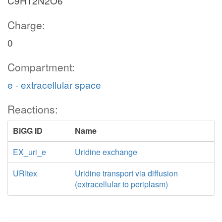
C9H12N2O6
Charge:
0
Compartment:
e - extracellular space
Reactions:
BiGG ID
Name
EX_uri_e
Uridine exchange
URItex
Uridine transport via diffusion
(extracellular to periplasm)