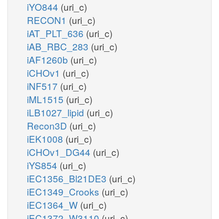
iYO844
(uri_c)
RECON1
(uri_c)
iAT_PLT_636
(uri_c)
iAB_RBC_283
(uri_c)
iAF1260b
(uri_c)
iCHOv1
(uri_c)
iNF517
(uri_c)
iML1515
(uri_c)
iLB1027_lipid
(uri_c)
Recon3D
(uri_c)
iEK1008
(uri_c)
iCHOv1_DG44
(uri_c)
iYS854
(uri_c)
iEC1356_Bl21DE3
(uri_c)
iEC1349_Crooks
(uri_c)
iEC1364_W
(uri_c)
iEC1372_W3110
(uri_c)