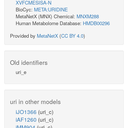
XVFCMESISA-N
BioCyc:
META:URIDINE
MetaNetX (MNX) Chemical:
MNXM288
Human Metabolome Database:
HMDB00296
Provided by
MetaNetX
(
CC BY 4.0
)
Old identifiers
uri_e
uri in other models
iJO1366
(uri_c)
iAF1260
(uri_c)
iMM904
(uri_c)