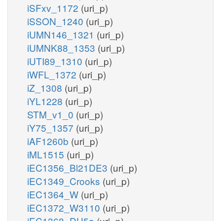
iSFxv_1172
(uri_p)
iSSON_1240
(uri_p)
iUMN146_1321
(uri_p)
iUMNK88_1353
(uri_p)
iUTI89_1310
(uri_p)
iWFL_1372
(uri_p)
iZ_1308
(uri_p)
iYL1228
(uri_p)
STM_v1_0
(uri_p)
iY75_1357
(uri_p)
iAF1260b
(uri_p)
iML1515
(uri_p)
iEC1356_Bl21DE3
(uri_p)
iEC1349_Crooks
(uri_p)
iEC1364_W
(uri_p)
iEC1372_W3110
(uri_p)
iEC1368_DH5a
(uri_p)