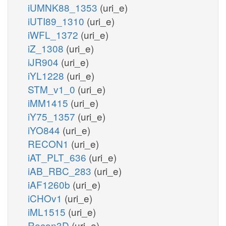
iUMNK88_1353
(uri_e)
iUTI89_1310
(uri_e)
iWFL_1372
(uri_e)
iZ_1308
(uri_e)
iJR904
(uri_e)
iYL1228
(uri_e)
STM_v1_0
(uri_e)
iMM1415
(uri_e)
iY75_1357
(uri_e)
iYO844
(uri_e)
RECON1
(uri_e)
iAT_PLT_636
(uri_e)
iAB_RBC_283
(uri_e)
iAF1260b
(uri_e)
iCHOv1
(uri_e)
iML1515
(uri_e)
Recon3D
(uri_e)