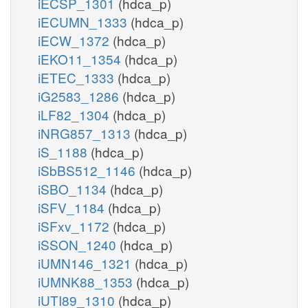
iECSP_1301
(hdca_p)
iECUMN_1333
(hdca_p)
iECW_1372
(hdca_p)
iEKO11_1354
(hdca_p)
iETEC_1333
(hdca_p)
iG2583_1286
(hdca_p)
iLF82_1304
(hdca_p)
iNRG857_1313
(hdca_p)
iS_1188
(hdca_p)
iSbBS512_1146
(hdca_p)
iSBO_1134
(hdca_p)
iSFV_1184
(hdca_p)
iSFxv_1172
(hdca_p)
iSSON_1240
(hdca_p)
iUMN146_1321
(hdca_p)
iUMNK88_1353
(hdca_p)
iUTI89_1310
(hdca_p)