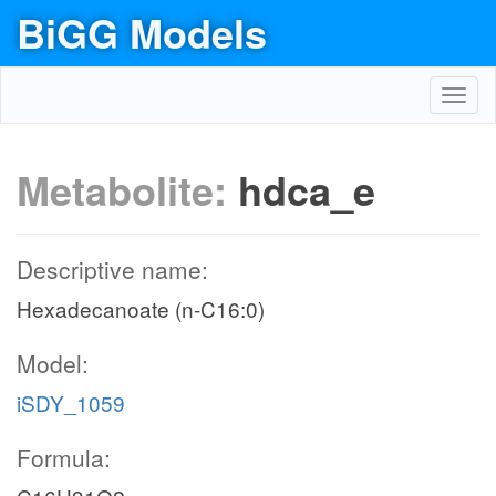
BiGG Models
Toggl
navig
Metabolite:
hdca_e
Descriptive name:
Hexadecanoate (n-C16:0)
Model:
iSDY_1059
Formula: