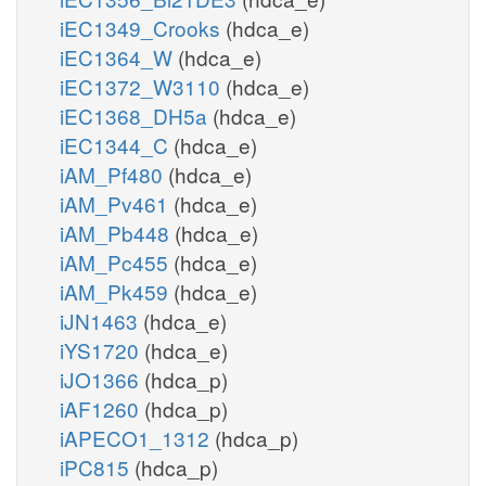
iEC1349_Crooks
(hdca_e)
iEC1364_W
(hdca_e)
iEC1372_W3110
(hdca_e)
iEC1368_DH5a
(hdca_e)
iEC1344_C
(hdca_e)
iAM_Pf480
(hdca_e)
iAM_Pv461
(hdca_e)
iAM_Pb448
(hdca_e)
iAM_Pc455
(hdca_e)
iAM_Pk459
(hdca_e)
iJN1463
(hdca_e)
iYS1720
(hdca_e)
iJO1366
(hdca_p)
iAF1260
(hdca_p)
iAPECO1_1312
(hdca_p)
iPC815
(hdca_p)