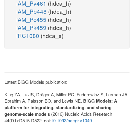
iAM_Pv461
(hdca_h)
iAM_Pb448
(hdca_h)
iAM_Pc455
(hdca_h)
iAM_Pk459
(hdca_h)
iRC1080
(hdca_s)
Latest BiGG Models publication:
King ZA, Lu JS, Dräger A, Miller PC, Federowicz S, Lerman JA,
Ebrahim A, Palsson BO, and Lewis NE.
BiGG Models: A
platform for integrating, standardizing, and sharing
genome-scale models
(2016) Nucleic Acids Research
44(D1):D515-D522. doi:
10.1093/nar/gkv1049