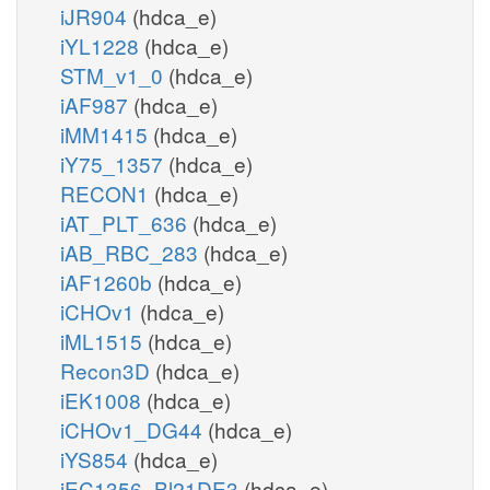
iJR904
(hdca_e)
iYL1228
(hdca_e)
STM_v1_0
(hdca_e)
iAF987
(hdca_e)
iMM1415
(hdca_e)
iY75_1357
(hdca_e)
RECON1
(hdca_e)
iAT_PLT_636
(hdca_e)
iAB_RBC_283
(hdca_e)
iAF1260b
(hdca_e)
iCHOv1
(hdca_e)
iML1515
(hdca_e)
Recon3D
(hdca_e)
iEK1008
(hdca_e)
iCHOv1_DG44
(hdca_e)
iYS854
(hdca_e)
iEC1356_Bl21DE3
(hdca_e)