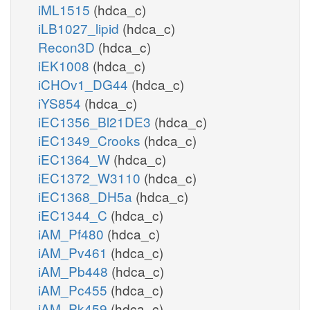
iML1515
(hdca_c)
iLB1027_lipid
(hdca_c)
Recon3D
(hdca_c)
iEK1008
(hdca_c)
iCHOv1_DG44
(hdca_c)
iYS854
(hdca_c)
iEC1356_Bl21DE3
(hdca_c)
iEC1349_Crooks
(hdca_c)
iEC1364_W
(hdca_c)
iEC1372_W3110
(hdca_c)
iEC1368_DH5a
(hdca_c)
iEC1344_C
(hdca_c)
iAM_Pf480
(hdca_c)
iAM_Pv461
(hdca_c)
iAM_Pb448
(hdca_c)
iAM_Pc455
(hdca_c)
iAM_Pk459
(hdca_c)