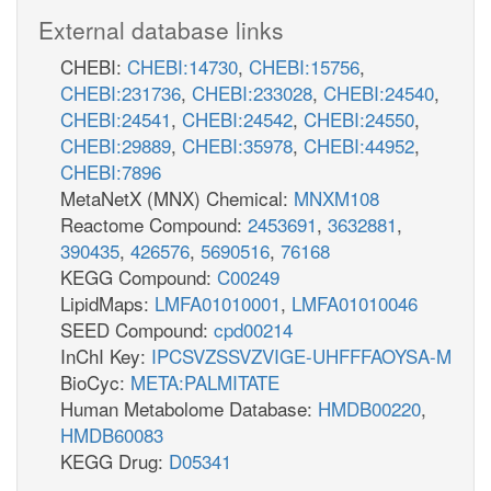
External database links
CHEBI:
CHEBI:14730
,
CHEBI:15756
,
CHEBI:231736
,
CHEBI:233028
,
CHEBI:24540
,
CHEBI:24541
,
CHEBI:24542
,
CHEBI:24550
,
CHEBI:29889
,
CHEBI:35978
,
CHEBI:44952
,
CHEBI:7896
MetaNetX (MNX) Chemical:
MNXM108
Reactome Compound:
2453691
,
3632881
,
390435
,
426576
,
5690516
,
76168
KEGG Compound:
C00249
LipidMaps:
LMFA01010001
,
LMFA01010046
SEED Compound:
cpd00214
InChI Key:
IPCSVZSSVZVIGE-UHFFFAOYSA-M
BioCyc:
META:PALMITATE
Human Metabolome Database:
HMDB00220
,
HMDB60083
KEGG Drug:
D05341