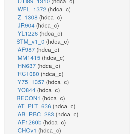
iUTI89_1310
(hdca_c)
iWFL_1372
(hdca_c)
iZ_1308
(hdca_c)
iJR904
(hdca_c)
iYL1228
(hdca_c)
STM_v1_0
(hdca_c)
iAF987
(hdca_c)
iMM1415
(hdca_c)
iHN637
(hdca_c)
iRC1080
(hdca_c)
iY75_1357
(hdca_c)
iYO844
(hdca_c)
RECON1
(hdca_c)
iAT_PLT_636
(hdca_c)
iAB_RBC_283
(hdca_c)
iAF1260b
(hdca_c)
iCHOv1
(hdca_c)