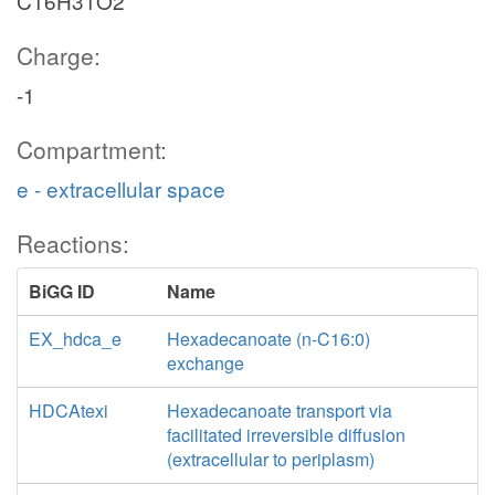
C16H31O2
Charge:
-1
Compartment:
e - extracellular space
Reactions:
BiGG ID
Name
EX_hdca_e
Hexadecanoate (n-C16:0)
exchange
HDCAtexi
Hexadecanoate transport via
facilitated irreversible diffusion
(extracellular to periplasm)