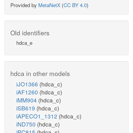
Provided by
MetaNetX
(
CC BY 4.0
)
Old identifiers
hdca_e
hdca in other models
iJO1366
(hdca_c)
iAF1260
(hdca_c)
iMM904
(hdca_c)
iSB619
(hdca_c)
iAPECO1_1312
(hdca_c)
iND750
(hdca_c)
iPC815
(hdca_c)