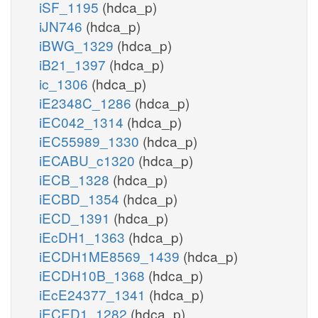
iSF_1195
(hdca_p)
iJN746
(hdca_p)
iBWG_1329
(hdca_p)
iB21_1397
(hdca_p)
ic_1306
(hdca_p)
iE2348C_1286
(hdca_p)
iEC042_1314
(hdca_p)
iEC55989_1330
(hdca_p)
iECABU_c1320
(hdca_p)
iECB_1328
(hdca_p)
iECBD_1354
(hdca_p)
iECD_1391
(hdca_p)
iEcDH1_1363
(hdca_p)
iECDH1ME8569_1439
(hdca_p)
iECDH10B_1368
(hdca_p)
iEcE24377_1341
(hdca_p)
iECED1_1282
(hdca_p)