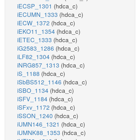
iECSP_1301
(hdca_c)
iECUMN_1333
(hdca_c)
iECW_1372
(hdca_c)
iEKO11_1354
(hdca_c)
iETEC_1333
(hdca_c)
iG2583_1286
(hdca_c)
iLF82_1304
(hdca_c)
iNRG857_1313
(hdca_c)
iS_1188
(hdca_c)
iSbBS512_1146
(hdca_c)
iSBO_1134
(hdca_c)
iSFV_1184
(hdca_c)
iSFxv_1172
(hdca_c)
iSSON_1240
(hdca_c)
iUMN146_1321
(hdca_c)
iUMNK88_1353
(hdca_c)