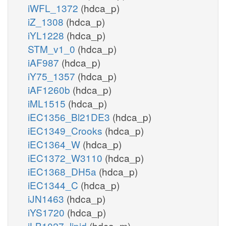
iWFL_1372
(hdca_p)
iZ_1308
(hdca_p)
iYL1228
(hdca_p)
STM_v1_0
(hdca_p)
iAF987
(hdca_p)
iY75_1357
(hdca_p)
iAF1260b
(hdca_p)
iML1515
(hdca_p)
iEC1356_Bl21DE3
(hdca_p)
iEC1349_Crooks
(hdca_p)
iEC1364_W
(hdca_p)
iEC1372_W3110
(hdca_p)
iEC1368_DH5a
(hdca_p)
iEC1344_C
(hdca_p)
iJN1463
(hdca_p)
iYS1720
(hdca_p)
iLB1027_lipid
(hdca_m)