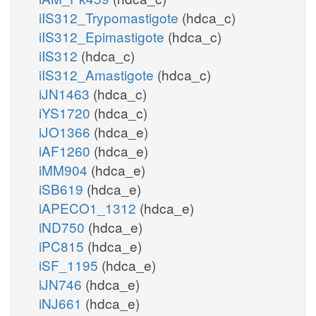
iIS312_Trypomastigote
(hdca_c)
iIS312_Epimastigote
(hdca_c)
iIS312
(hdca_c)
iIS312_Amastigote
(hdca_c)
iJN1463
(hdca_c)
iYS1720
(hdca_c)
iJO1366
(hdca_e)
iAF1260
(hdca_e)
iMM904
(hdca_e)
iSB619
(hdca_e)
iAPECO1_1312
(hdca_e)
iND750
(hdca_e)
iPC815
(hdca_e)
iSF_1195
(hdca_e)
iJN746
(hdca_e)
iNJ661
(hdca_e)