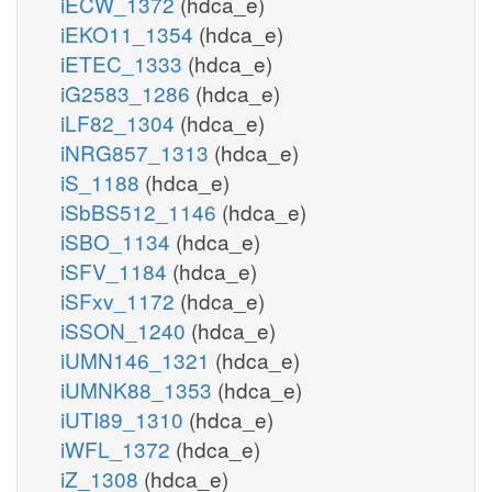
iECW_1372
(hdca_e)
iEKO11_1354
(hdca_e)
iETEC_1333
(hdca_e)
iG2583_1286
(hdca_e)
iLF82_1304
(hdca_e)
iNRG857_1313
(hdca_e)
iS_1188
(hdca_e)
iSbBS512_1146
(hdca_e)
iSBO_1134
(hdca_e)
iSFV_1184
(hdca_e)
iSFxv_1172
(hdca_e)
iSSON_1240
(hdca_e)
iUMN146_1321
(hdca_e)
iUMNK88_1353
(hdca_e)
iUTI89_1310
(hdca_e)
iWFL_1372
(hdca_e)
iZ_1308
(hdca_e)