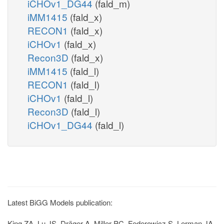
iCHOv1_DG44
(fald_m)
iMM1415
(fald_x)
RECON1
(fald_x)
iCHOv1
(fald_x)
Recon3D
(fald_x)
iMM1415
(fald_l)
RECON1
(fald_l)
iCHOv1
(fald_l)
Recon3D
(fald_l)
iCHOv1_DG44
(fald_l)
Latest BiGG Models publication:
King ZA, Lu JS, Dräger A, Miller PC, Federowicz S, Lerman JA,