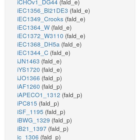
iCHOv1_DG44
(fald_e)
iEC1356_Bl21DE3
(fald_e)
iEC1349_Crooks
(fald_e)
iEC1364_W
(fald_e)
iEC1372_W3110
(fald_e)
iEC1368_DH5a
(fald_e)
iEC1344_C
(fald_e)
iJN1463
(fald_e)
iYS1720
(fald_e)
iJO1366
(fald_p)
iAF1260
(fald_p)
iAPECO1_1312
(fald_p)
iPC815
(fald_p)
iSF_1195
(fald_p)
iBWG_1329
(fald_p)
iB21_1397
(fald_p)
ic_1306
(fald_p)