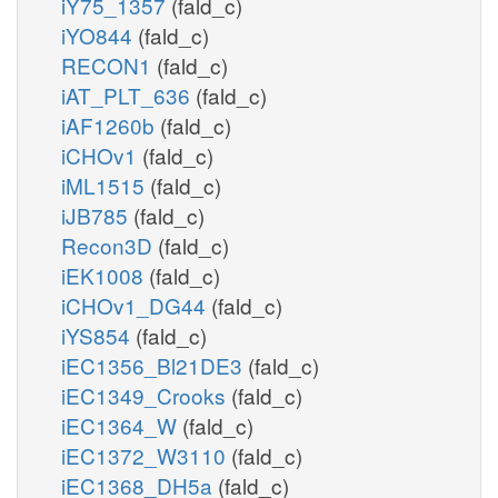
iY75_1357
(fald_c)
iYO844
(fald_c)
RECON1
(fald_c)
iAT_PLT_636
(fald_c)
iAF1260b
(fald_c)
iCHOv1
(fald_c)
iML1515
(fald_c)
iJB785
(fald_c)
Recon3D
(fald_c)
iEK1008
(fald_c)
iCHOv1_DG44
(fald_c)
iYS854
(fald_c)
iEC1356_Bl21DE3
(fald_c)
iEC1349_Crooks
(fald_c)
iEC1364_W
(fald_c)
iEC1372_W3110
(fald_c)
iEC1368_DH5a
(fald_c)