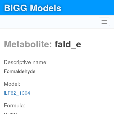
BiGG Models
Toggl
navig
Metabolite:
fald_e
Descriptive name:
Formaldehyde
Model:
iLF82_1304
Formula: