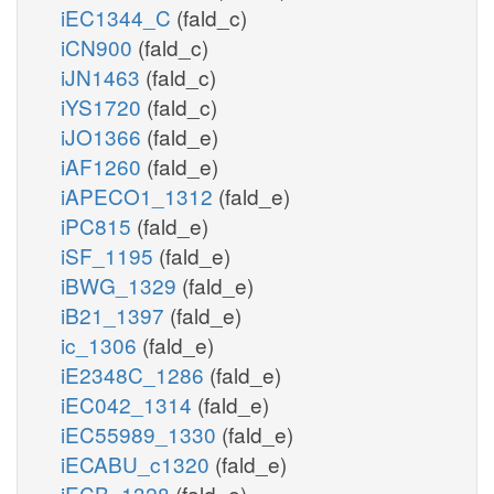
iEC1344_C
(fald_c)
iCN900
(fald_c)
iJN1463
(fald_c)
iYS1720
(fald_c)
iJO1366
(fald_e)
iAF1260
(fald_e)
iAPECO1_1312
(fald_e)
iPC815
(fald_e)
iSF_1195
(fald_e)
iBWG_1329
(fald_e)
iB21_1397
(fald_e)
ic_1306
(fald_e)
iE2348C_1286
(fald_e)
iEC042_1314
(fald_e)
iEC55989_1330
(fald_e)
iECABU_c1320
(fald_e)
iECB_1328
(fald_e)