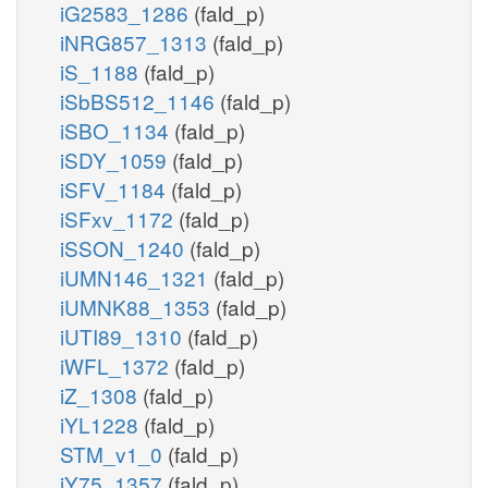
iG2583_1286
(fald_p)
iNRG857_1313
(fald_p)
iS_1188
(fald_p)
iSbBS512_1146
(fald_p)
iSBO_1134
(fald_p)
iSDY_1059
(fald_p)
iSFV_1184
(fald_p)
iSFxv_1172
(fald_p)
iSSON_1240
(fald_p)
iUMN146_1321
(fald_p)
iUMNK88_1353
(fald_p)
iUTI89_1310
(fald_p)
iWFL_1372
(fald_p)
iZ_1308
(fald_p)
iYL1228
(fald_p)
STM_v1_0
(fald_p)
iY75_1357
(fald_p)