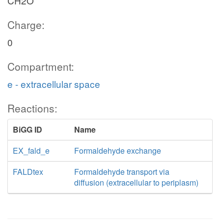
CH2O
Charge:
0
Compartment:
e - extracellular space
Reactions:
BiGG ID
Name
EX_fald_e
Formaldehyde exchange
FALDtex
Formaldehyde transport via
diffusion (extracellular to periplasm)