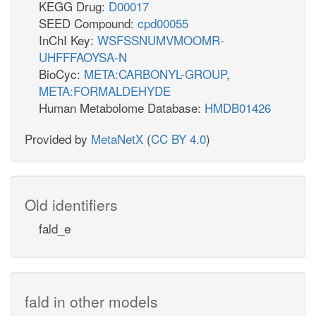
KEGG Drug:
D00017
SEED Compound:
cpd00055
InChI Key:
WSFSSNUMVMOOMR-
UHFFFAOYSA-N
BioCyc:
META:CARBONYL-GROUP
,
META:FORMALDEHYDE
Human Metabolome Database:
HMDB01426
Provided by
MetaNetX
(
CC BY 4.0
)
Old identifiers
fald_e
fald in other models