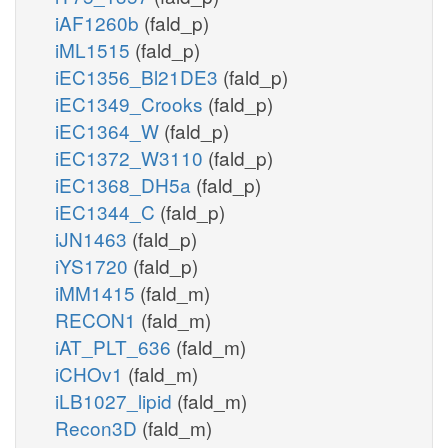
iAF1260b
(fald_p)
iML1515
(fald_p)
iEC1356_Bl21DE3
(fald_p)
iEC1349_Crooks
(fald_p)
iEC1364_W
(fald_p)
iEC1372_W3110
(fald_p)
iEC1368_DH5a
(fald_p)
iEC1344_C
(fald_p)
iJN1463
(fald_p)
iYS1720
(fald_p)
iMM1415
(fald_m)
RECON1
(fald_m)
iAT_PLT_636
(fald_m)
iCHOv1
(fald_m)
iLB1027_lipid
(fald_m)
Recon3D
(fald_m)