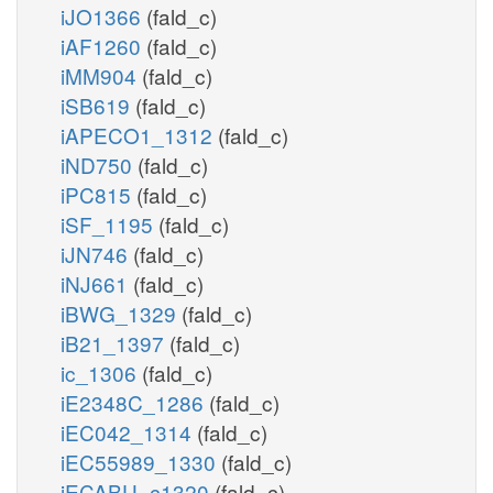
iJO1366
(fald_c)
iAF1260
(fald_c)
iMM904
(fald_c)
iSB619
(fald_c)
iAPECO1_1312
(fald_c)
iND750
(fald_c)
iPC815
(fald_c)
iSF_1195
(fald_c)
iJN746
(fald_c)
iNJ661
(fald_c)
iBWG_1329
(fald_c)
iB21_1397
(fald_c)
ic_1306
(fald_c)
iE2348C_1286
(fald_c)
iEC042_1314
(fald_c)
iEC55989_1330
(fald_c)
iECABU_c1320
(fald_c)