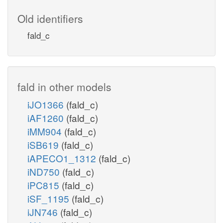
Old identifiers
fald_c
fald in other models
iJO1366
(fald_c)
iAF1260
(fald_c)
iMM904
(fald_c)
iSB619
(fald_c)
iAPECO1_1312
(fald_c)
iND750
(fald_c)
iPC815
(fald_c)
iSF_1195
(fald_c)
iJN746
(fald_c)