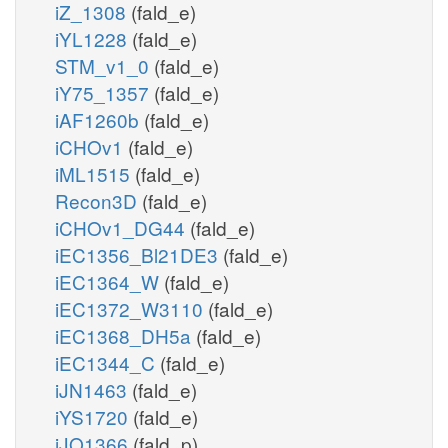
iZ_1308
(fald_e)
iYL1228
(fald_e)
STM_v1_0
(fald_e)
iY75_1357
(fald_e)
iAF1260b
(fald_e)
iCHOv1
(fald_e)
iML1515
(fald_e)
Recon3D
(fald_e)
iCHOv1_DG44
(fald_e)
iEC1356_Bl21DE3
(fald_e)
iEC1364_W
(fald_e)
iEC1372_W3110
(fald_e)
iEC1368_DH5a
(fald_e)
iEC1344_C
(fald_e)
iJN1463
(fald_e)
iYS1720
(fald_e)
iJO1366
(fald_p)