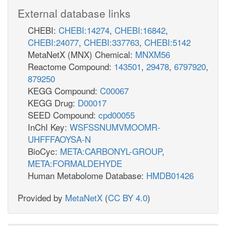
External database links
CHEBI:
CHEBI:14274
,
CHEBI:16842
,
CHEBI:24077
,
CHEBI:337763
,
CHEBI:5142
MetaNetX (MNX) Chemical:
MNXM56
Reactome Compound:
143501
,
29478
,
6797920
,
879250
KEGG Compound:
C00067
KEGG Drug:
D00017
SEED Compound:
cpd00055
InChI Key:
WSFSSNUMVMOOMR-
UHFFFAOYSA-N
BioCyc:
META:CARBONYL-GROUP
,
META:FORMALDEHYDE
Human Metabolome Database:
HMDB01426
Provided by
MetaNetX
(
CC BY 4.0
)