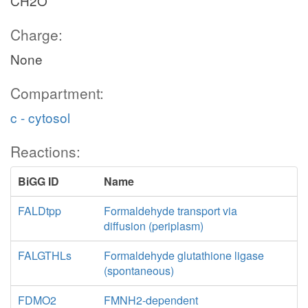
CH2O
Charge:
None
Compartment:
c - cytosol
Reactions:
BiGG ID
Name
FALDtpp
Formaldehyde transport via
diffusion (periplasm)
FALGTHLs
Formaldehyde glutathione ligase
(spontaneous)
FDMO2
FMNH2-dependent