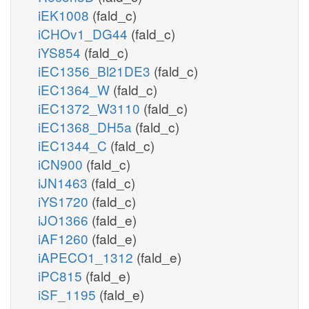
iEK1008
(fald_c)
iCHOv1_DG44
(fald_c)
iYS854
(fald_c)
iEC1356_Bl21DE3
(fald_c)
iEC1364_W
(fald_c)
iEC1372_W3110
(fald_c)
iEC1368_DH5a
(fald_c)
iEC1344_C
(fald_c)
iCN900
(fald_c)
iJN1463
(fald_c)
iYS1720
(fald_c)
iJO1366
(fald_e)
iAF1260
(fald_e)
iAPECO1_1312
(fald_e)
iPC815
(fald_e)
iSF_1195
(fald_e)