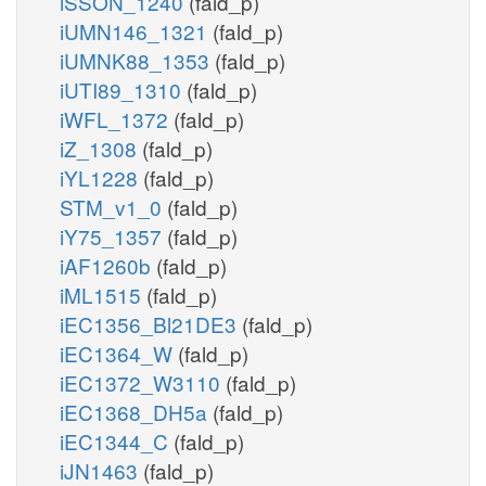
iSSON_1240
(fald_p)
iUMN146_1321
(fald_p)
iUMNK88_1353
(fald_p)
iUTI89_1310
(fald_p)
iWFL_1372
(fald_p)
iZ_1308
(fald_p)
iYL1228
(fald_p)
STM_v1_0
(fald_p)
iY75_1357
(fald_p)
iAF1260b
(fald_p)
iML1515
(fald_p)
iEC1356_Bl21DE3
(fald_p)
iEC1364_W
(fald_p)
iEC1372_W3110
(fald_p)
iEC1368_DH5a
(fald_p)
iEC1344_C
(fald_p)
iJN1463
(fald_p)