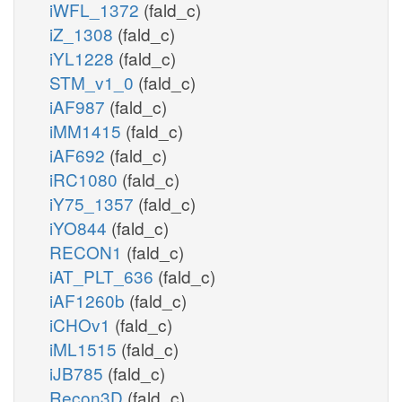
iWFL_1372
(fald_c)
iZ_1308
(fald_c)
iYL1228
(fald_c)
STM_v1_0
(fald_c)
iAF987
(fald_c)
iMM1415
(fald_c)
iAF692
(fald_c)
iRC1080
(fald_c)
iY75_1357
(fald_c)
iYO844
(fald_c)
RECON1
(fald_c)
iAT_PLT_636
(fald_c)
iAF1260b
(fald_c)
iCHOv1
(fald_c)
iML1515
(fald_c)
iJB785
(fald_c)
Recon3D
(fald_c)