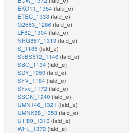
iECW_1372
(fald_e)
iEKO11_1354
(fald_e)
iETEC_1333
(fald_e)
iG2583_1286
(fald_e)
iLF82_1304
(fald_e)
iNRG857_1313
(fald_e)
iS_1188
(fald_e)
iSbBS512_1146
(fald_e)
iSBO_1134
(fald_e)
iSDY_1059
(fald_e)
iSFV_1184
(fald_e)
iSFxv_1172
(fald_e)
iSSON_1240
(fald_e)
iUMN146_1321
(fald_e)
iUMNK88_1353
(fald_e)
iUTI89_1310
(fald_e)
iWFL_1372
(fald_e)