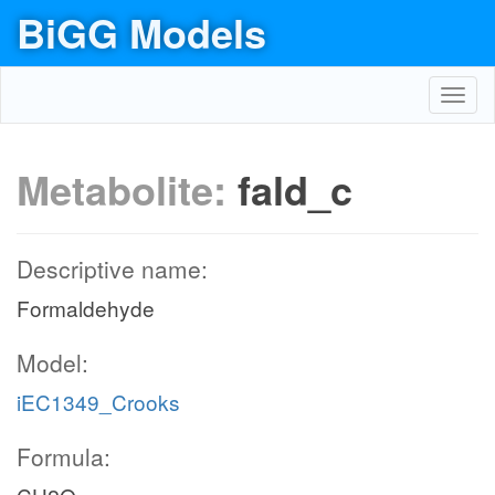
BiGG Models
Toggl
navig
Metabolite:
fald_c
Descriptive name:
Formaldehyde
Model:
iEC1349_Crooks
Formula: