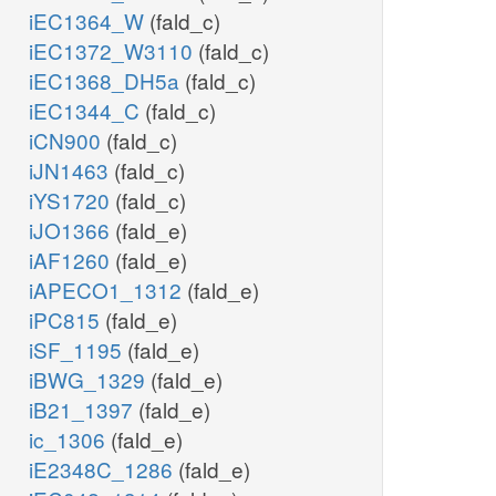
iEC1364_W
(fald_c)
iEC1372_W3110
(fald_c)
iEC1368_DH5a
(fald_c)
iEC1344_C
(fald_c)
iCN900
(fald_c)
iJN1463
(fald_c)
iYS1720
(fald_c)
iJO1366
(fald_e)
iAF1260
(fald_e)
iAPECO1_1312
(fald_e)
iPC815
(fald_e)
iSF_1195
(fald_e)
iBWG_1329
(fald_e)
iB21_1397
(fald_e)
ic_1306
(fald_e)
iE2348C_1286
(fald_e)