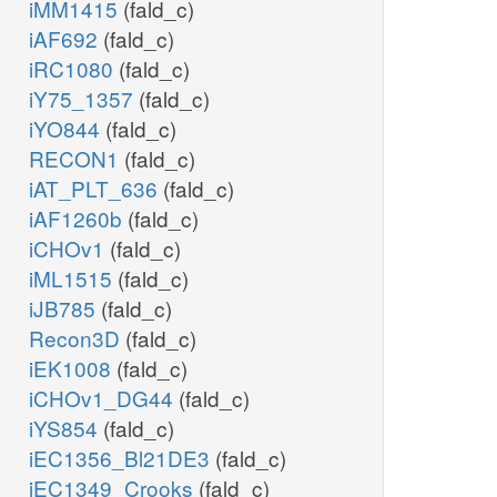
iMM1415
(fald_c)
iAF692
(fald_c)
iRC1080
(fald_c)
iY75_1357
(fald_c)
iYO844
(fald_c)
RECON1
(fald_c)
iAT_PLT_636
(fald_c)
iAF1260b
(fald_c)
iCHOv1
(fald_c)
iML1515
(fald_c)
iJB785
(fald_c)
Recon3D
(fald_c)
iEK1008
(fald_c)
iCHOv1_DG44
(fald_c)
iYS854
(fald_c)
iEC1356_Bl21DE3
(fald_c)
iEC1349_Crooks
(fald_c)