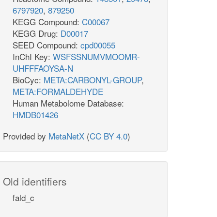
6797920
,
879250
KEGG Compound:
C00067
KEGG Drug:
D00017
SEED Compound:
cpd00055
InChI Key:
WSFSSNUMVMOOMR-
UHFFFAOYSA-N
BioCyc:
META:CARBONYL-GROUP
,
META:FORMALDEHYDE
Human Metabolome Database:
HMDB01426
Provided by
MetaNetX
(
CC BY 4.0
)
Old identifiers
fald_c