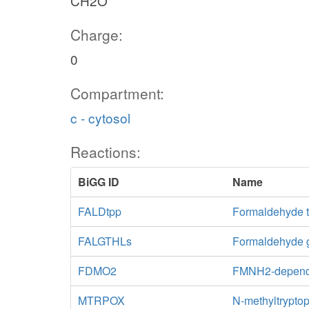
CH2O
Charge:
0
Compartment:
c - cytosol
Reactions:
BiGG ID
Name
FALDtpp
Formaldehyde tr
FALGTHLs
Formaldehyde g
FDMO2
FMNH2-depende
MTRPOX
N-methyltrypto