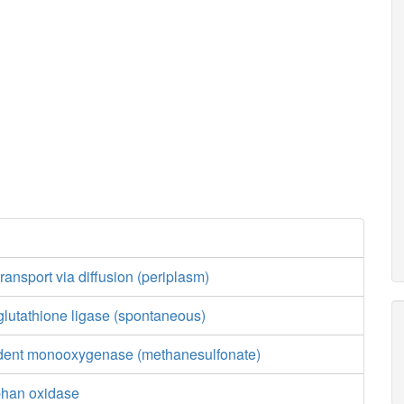
ansport via diffusion (periplasm)
lutathione ligase (spontaneous)
nt monooxygenase (methanesulfonate)
phan oxidase