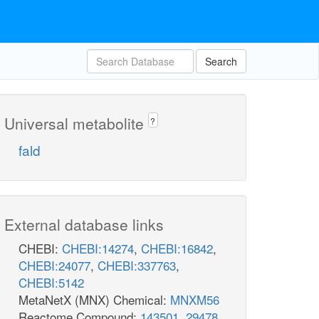
Search
Universal metabolite
?
fald
External database links
CHEBI:
CHEBI:14274
,
CHEBI:16842
,
CHEBI:24077
,
CHEBI:337763
,
CHEBI:5142
MetaNetX (MNX) Chemical:
MNXM56
Reactome Compound:
143501
,
29478
,