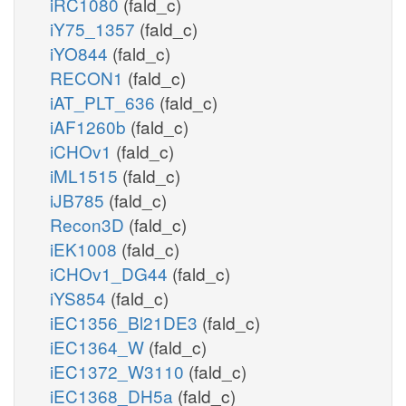
iRC1080
(fald_c)
iY75_1357
(fald_c)
iYO844
(fald_c)
RECON1
(fald_c)
iAT_PLT_636
(fald_c)
iAF1260b
(fald_c)
iCHOv1
(fald_c)
iML1515
(fald_c)
iJB785
(fald_c)
Recon3D
(fald_c)
iEK1008
(fald_c)
iCHOv1_DG44
(fald_c)
iYS854
(fald_c)
iEC1356_Bl21DE3
(fald_c)
iEC1364_W
(fald_c)
iEC1372_W3110
(fald_c)
iEC1368_DH5a
(fald_c)