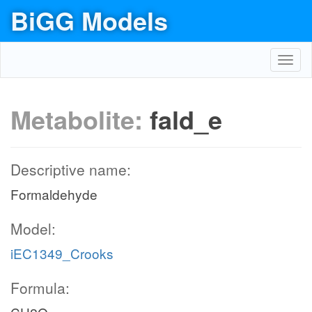
BiGG Models
Toggl
navig
Metabolite:
fald_e
Descriptive name:
Formaldehyde
Model:
iEC1349_Crooks
Formula: