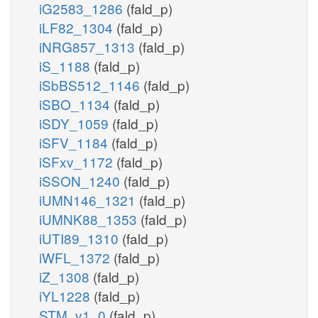
iG2583_1286
(fald_p)
iLF82_1304
(fald_p)
iNRG857_1313
(fald_p)
iS_1188
(fald_p)
iSbBS512_1146
(fald_p)
iSBO_1134
(fald_p)
iSDY_1059
(fald_p)
iSFV_1184
(fald_p)
iSFxv_1172
(fald_p)
iSSON_1240
(fald_p)
iUMN146_1321
(fald_p)
iUMNK88_1353
(fald_p)
iUTI89_1310
(fald_p)
iWFL_1372
(fald_p)
iZ_1308
(fald_p)
iYL1228
(fald_p)
STM_v1_0
(fald_p)