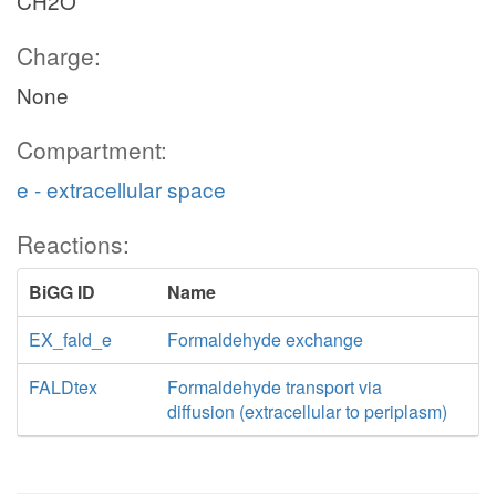
CH2O
Charge:
None
Compartment:
e - extracellular space
Reactions:
BiGG ID
Name
EX_fald_e
Formaldehyde exchange
FALDtex
Formaldehyde transport via
diffusion (extracellular to periplasm)