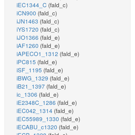
iEC1344_C
(fald_c)
iCN900
(fald_c)
iJN1463
(fald_c)
iYS1720
(fald_c)
iJO1366
(fald_e)
iAF1260
(fald_e)
iAPECO1_1312
(fald_e)
iPC815
(fald_e)
iSF_1195
(fald_e)
iBWG_1329
(fald_e)
iB21_1397
(fald_e)
ic_1306
(fald_e)
iE2348C_1286
(fald_e)
iEC042_1314
(fald_e)
iEC55989_1330
(fald_e)
iECABU_c1320
(fald_e)
iECB_1328
(fald_e)