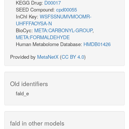
KEGG Drug:
D00017
SEED Compound:
cpd00055
InChI Key:
WSFSSNUMVMOOMR-
UHFFFAOYSA-N
BioCyc:
META:CARBONYL-GROUP
,
META:FORMALDEHYDE
Human Metabolome Database:
HMDB01426
Provided by
MetaNetX
(
CC BY 4.0
)
Old identifiers
fald_e
fald in other models