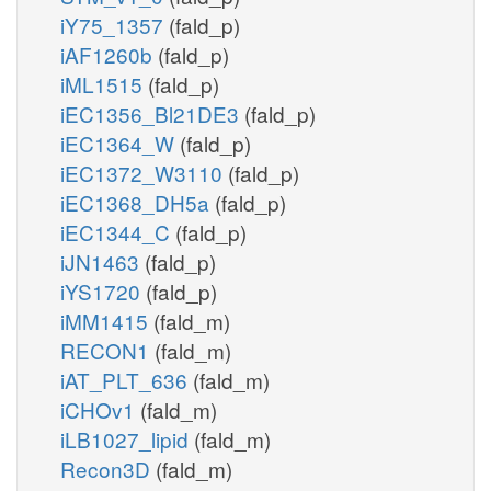
iY75_1357
(fald_p)
iAF1260b
(fald_p)
iML1515
(fald_p)
iEC1356_Bl21DE3
(fald_p)
iEC1364_W
(fald_p)
iEC1372_W3110
(fald_p)
iEC1368_DH5a
(fald_p)
iEC1344_C
(fald_p)
iJN1463
(fald_p)
iYS1720
(fald_p)
iMM1415
(fald_m)
RECON1
(fald_m)
iAT_PLT_636
(fald_m)
iCHOv1
(fald_m)
iLB1027_lipid
(fald_m)
Recon3D
(fald_m)