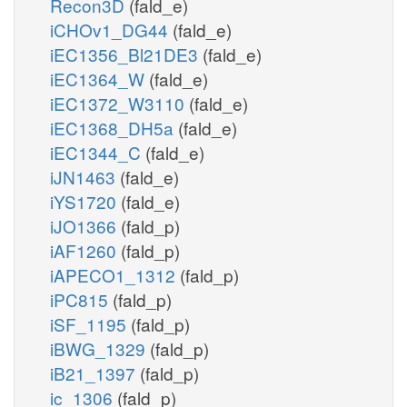
Recon3D
(fald_e)
iCHOv1_DG44
(fald_e)
iEC1356_Bl21DE3
(fald_e)
iEC1364_W
(fald_e)
iEC1372_W3110
(fald_e)
iEC1368_DH5a
(fald_e)
iEC1344_C
(fald_e)
iJN1463
(fald_e)
iYS1720
(fald_e)
iJO1366
(fald_p)
iAF1260
(fald_p)
iAPECO1_1312
(fald_p)
iPC815
(fald_p)
iSF_1195
(fald_p)
iBWG_1329
(fald_p)
iB21_1397
(fald_p)
ic_1306
(fald_p)