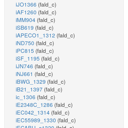
iJO1366
(fald_c)
iAF1260
(fald_c)
iMM904
(fald_c)
iSB619
(fald_c)
iAPECO1_1312
(fald_c)
iND750
(fald_c)
iPC815
(fald_c)
iSF_1195
(fald_c)
iJN746
(fald_c)
iNJ661
(fald_c)
iBWG_1329
(fald_c)
iB21_1397
(fald_c)
ic_1306
(fald_c)
iE2348C_1286
(fald_c)
iEC042_1314
(fald_c)
iEC55989_1330
(fald_c)
iECABU_c1320
(fald_c)