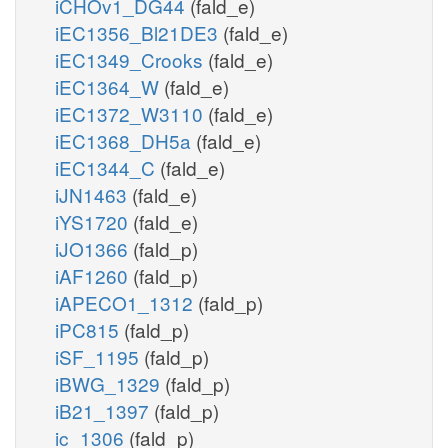
iCHOv1_DG44
(fald_e)
iEC1356_Bl21DE3
(fald_e)
iEC1349_Crooks
(fald_e)
iEC1364_W
(fald_e)
iEC1372_W3110
(fald_e)
iEC1368_DH5a
(fald_e)
iEC1344_C
(fald_e)
iJN1463
(fald_e)
iYS1720
(fald_e)
iJO1366
(fald_p)
iAF1260
(fald_p)
iAPECO1_1312
(fald_p)
iPC815
(fald_p)
iSF_1195
(fald_p)
iBWG_1329
(fald_p)
iB21_1397
(fald_p)
ic_1306
(fald_p)