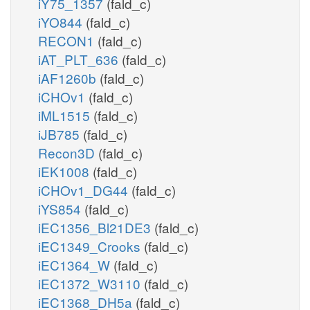
iY75_1357
(fald_c)
iYO844
(fald_c)
RECON1
(fald_c)
iAT_PLT_636
(fald_c)
iAF1260b
(fald_c)
iCHOv1
(fald_c)
iML1515
(fald_c)
iJB785
(fald_c)
Recon3D
(fald_c)
iEK1008
(fald_c)
iCHOv1_DG44
(fald_c)
iYS854
(fald_c)
iEC1356_Bl21DE3
(fald_c)
iEC1349_Crooks
(fald_c)
iEC1364_W
(fald_c)
iEC1372_W3110
(fald_c)
iEC1368_DH5a
(fald_c)