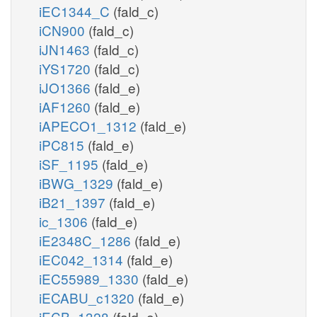
iEC1344_C
(fald_c)
iCN900
(fald_c)
iJN1463
(fald_c)
iYS1720
(fald_c)
iJO1366
(fald_e)
iAF1260
(fald_e)
iAPECO1_1312
(fald_e)
iPC815
(fald_e)
iSF_1195
(fald_e)
iBWG_1329
(fald_e)
iB21_1397
(fald_e)
ic_1306
(fald_e)
iE2348C_1286
(fald_e)
iEC042_1314
(fald_e)
iEC55989_1330
(fald_e)
iECABU_c1320
(fald_e)
iECB_1328
(fald_e)