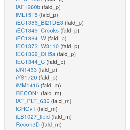
iAF1260b
(fald_p)
iML1515
(fald_p)
iEC1356_Bl21DE3
(fald_p)
iEC1349_Crooks
(fald_p)
iEC1364_W
(fald_p)
iEC1372_W3110
(fald_p)
iEC1368_DH5a
(fald_p)
iEC1344_C
(fald_p)
iJN1463
(fald_p)
iYS1720
(fald_p)
iMM1415
(fald_m)
RECON1
(fald_m)
iAT_PLT_636
(fald_m)
iCHOv1
(fald_m)
iLB1027_lipid
(fald_m)
Recon3D
(fald_m)