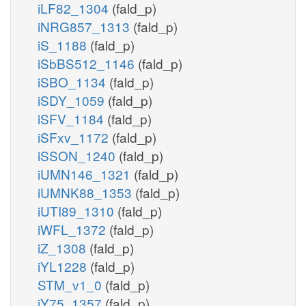
iLF82_1304
(fald_p)
iNRG857_1313
(fald_p)
iS_1188
(fald_p)
iSbBS512_1146
(fald_p)
iSBO_1134
(fald_p)
iSDY_1059
(fald_p)
iSFV_1184
(fald_p)
iSFxv_1172
(fald_p)
iSSON_1240
(fald_p)
iUMN146_1321
(fald_p)
iUMNK88_1353
(fald_p)
iUTI89_1310
(fald_p)
iWFL_1372
(fald_p)
iZ_1308
(fald_p)
iYL1228
(fald_p)
STM_v1_0
(fald_p)
iY75_1357
(fald_p)