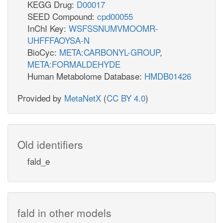
KEGG Drug:
D00017
SEED Compound:
cpd00055
InChI Key:
WSFSSNUMVMOOMR-
UHFFFAOYSA-N
BioCyc:
META:CARBONYL-GROUP
,
META:FORMALDEHYDE
Human Metabolome Database:
HMDB01426
Provided by
MetaNetX
(
CC BY 4.0
)
Old identifiers
fald_e
fald in other models