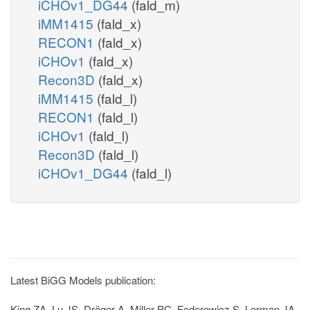
iCHOv1_DG44
(fald_m)
iMM1415
(fald_x)
RECON1
(fald_x)
iCHOv1
(fald_x)
Recon3D
(fald_x)
iMM1415
(fald_l)
RECON1
(fald_l)
iCHOv1
(fald_l)
Recon3D
(fald_l)
iCHOv1_DG44
(fald_l)
Latest BiGG Models publication:
King ZA, Lu JS, Dräger A, Miller PC, Federowicz S, Lerman JA,