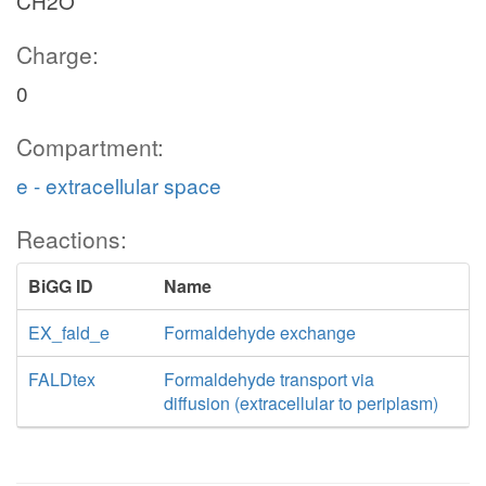
CH2O
Charge:
0
Compartment:
e - extracellular space
Reactions:
BiGG ID
Name
EX_fald_e
Formaldehyde exchange
FALDtex
Formaldehyde transport via
diffusion (extracellular to periplasm)