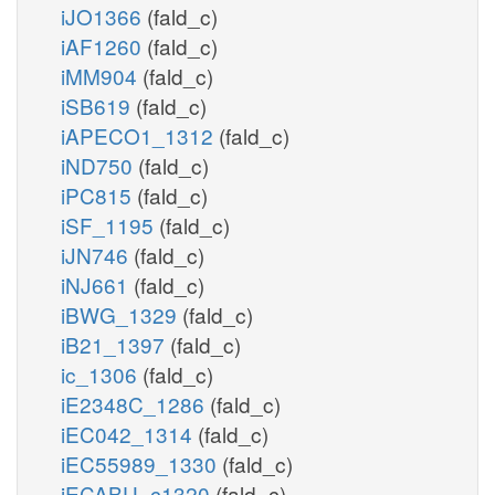
iJO1366
(fald_c)
iAF1260
(fald_c)
iMM904
(fald_c)
iSB619
(fald_c)
iAPECO1_1312
(fald_c)
iND750
(fald_c)
iPC815
(fald_c)
iSF_1195
(fald_c)
iJN746
(fald_c)
iNJ661
(fald_c)
iBWG_1329
(fald_c)
iB21_1397
(fald_c)
ic_1306
(fald_c)
iE2348C_1286
(fald_c)
iEC042_1314
(fald_c)
iEC55989_1330
(fald_c)
iECABU_c1320
(fald_c)