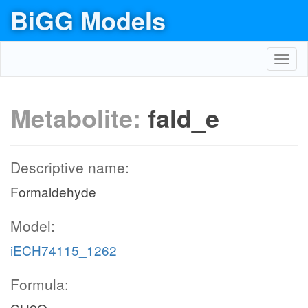
BiGG Models
Toggl
navig
Metabolite:
fald_e
Descriptive name:
Formaldehyde
Model:
iECH74115_1262
Formula: